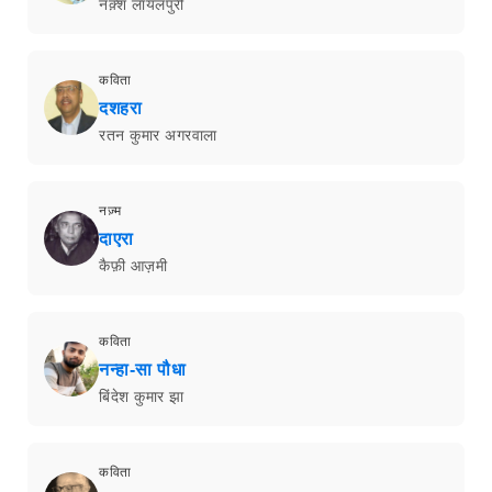
नक़्श लायलपुरी
कविता
दशहरा
रतन कुमार अगरवाला
नज़्म
दाएरा
कैफ़ी आज़मी
कविता
नन्हा-सा पौधा
बिंदेश कुमार झा
कविता