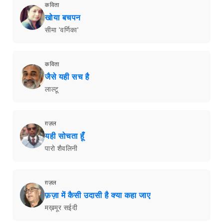
कविता
खोया बचपन
सीमा 'वर्णिका'
कविता
जैसे यही सच है
लाल्टू
ग़ज़ल
यही सोचता हूँ
पारो शैवलिनी
ग़ज़ल
फ़ज़ा में कैसी उदासी है क्या कहा जाए
मख़मूर सईदी