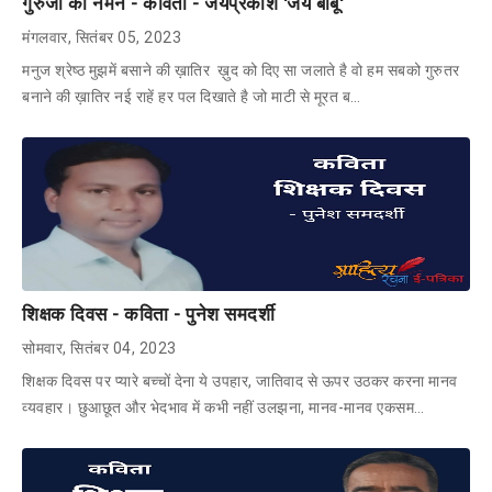
गुरुजी को नमन - कविता - जयप्रकाश 'जय बाबू'
मंगलवार, सितंबर 05, 2023
मनुज श्रेष्ठ मुझमें बसाने की ख़ातिर ख़ुद को दिए सा जलाते है वो हम सबको गुरुतर
बनाने की ख़ातिर नई राहें हर पल दिखाते है जो माटी से मूरत ब…
शिक्षक दिवस - कविता - पुनेश समदर्शी
सोमवार, सितंबर 04, 2023
शिक्षक दिवस पर प्यारे बच्चों देना ये उपहार, जातिवाद से ऊपर उठकर करना मानव
व्यवहार। छुआछूत और भेदभाव में कभी नहीं उलझना, मानव-मानव एकसम…