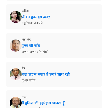
कविता
जीवन कुछ इस क़दर
मधुस्मिता सेनापति
दोहा छंद
पूनम की चाँद
संजय राजभर 'समित'
शेर
बड़ा उदास सफ़र है हमारे साथ रहो
कुँअर बेचैन
ग़ज़ल
मैं दुनिया की हक़ीक़त जानता हूँ