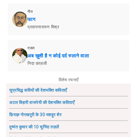
गीत
फाग
प्रतापनारायण मिश्र
ग़ज़ल
अब ख़ुशी है न कोई दर्द रुलाने वाला
निदा फ़ाज़ली
विशेष रचनाएँ
सुप्रसिद्ध कवियों की देशभक्ति कविताएँ
अटल बिहारी वाजपेयी की देशभक्ति कविताएँ
फ़िराक़ गोरखपुरी के 30 मशहूर शेर
दुष्यंत कुमार की 10 चुनिंदा ग़ज़लें