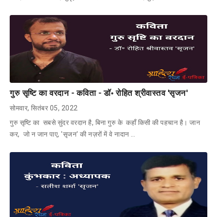
गुरु सृष्टि का वरदान - कविता - डॉ॰ रोहित श्रीवास्तव 'सृजन'
सोमवार, सितंबर 05, 2022
गुरु सृष्टि का सबसे सुंदर वरदान है, बिना गुरु के कहाँ किसी की पहचान है। जान
कर, जो न जान पाए, 'सृजन' की नज़रों में वे नादान …