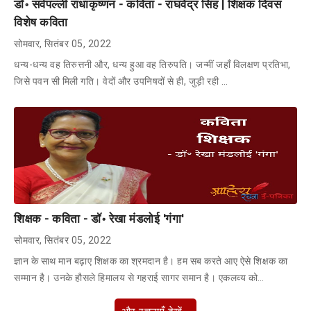
डॉ॰ सर्वपल्ली राधाकृष्णन - कविता - राघवेंद्र सिंह | शिक्षक दिवस
विशेष कविता
सोमवार, सितंबर 05, 2022
धन्य-धन्य वह तिरुत्तनी और, धन्य हुआ वह तिरुपति। जन्मीं जहाँ विलक्षण प्रतिभा,
जिसे पवन सी मिली गति। वेदों और उपनिषदों से ही, जुड़ी रही …
शिक्षक - कविता - डॉ॰ रेखा मंडलोई 'गंगा'
सोमवार, सितंबर 05, 2022
ज्ञान के साथ मान बढ़ाए शिक्षक का श्रमदान है। हम सब करते आए ऐसे शिक्षक का
सम्मान है। उनके हौसले हिमालय से गहराई सागर समान है। एकलव्य को…