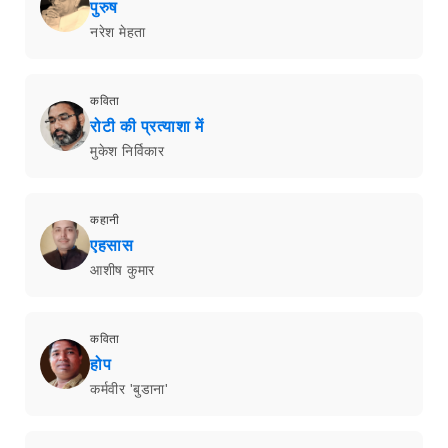
पुरुष
नरेश मेहता
कविता
रोटी की प्रत्याशा में
मुकेश निर्विकार
कहानी
एहसास
आशीष कुमार
कविता
होप
कर्मवीर 'बुडाना'