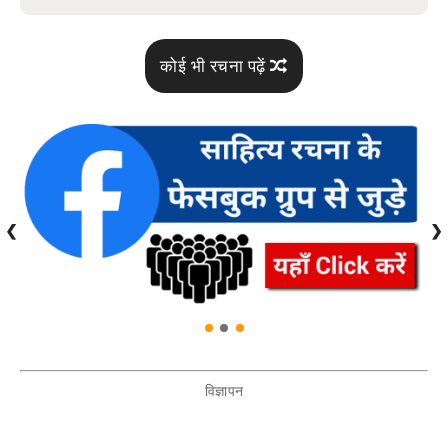
कोई भी रचना पढ़ें
❮
❯
विज्ञापन