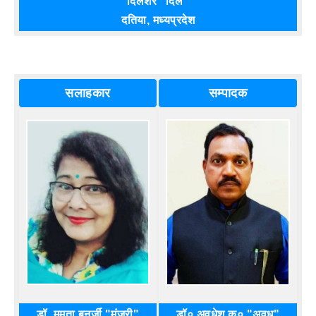
दिलशेर "दिल"
दतिया, मध्यप्रदेश
सलाहकार
सम्पादक
डॉ. ममता बनर्जी "मंजरी"
डॉ० अवधेश कु० "अवध"