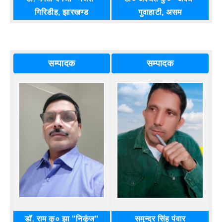
गिरिडीह, झारखण्ड
गुवाहाटी, असम
सम्पादक
सम्पादक
डॉ. राम कु० झा "निकुंज"
समुन्द्र सिंह पंवार