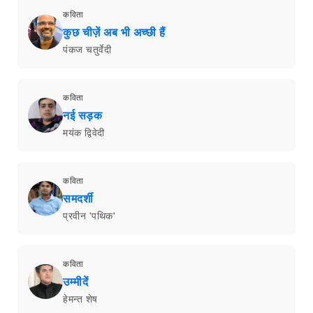
कविता
कुछ चीज़ें अब भी अच्छी हैं
पंकज चतुर्वेदी
कविता
नई सड़क
मयंक द्विवेदी
कविता
समदर्शी
प्रवीन 'पथिक'
कविता
उम्मीदें
हेमन्त शेष