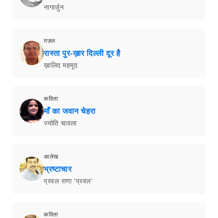
नागार्जुन
ग़ज़ल
रास्ता पुर-ख़ार दिल्ली दूर है
ख़ालिद महमूद
कविता
माँ का जवान चेहरा
ज्योति चावला
आलेख
भ्रष्टाचार
प्रवल राणा 'प्रवल'
कविता