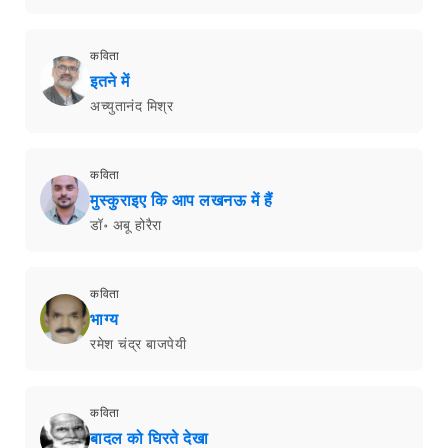
कविता
इतने में
अच्युतानंद मिश्र
कविता
मुस्कुराइए कि आप लखनऊ में हैं
डॉ॰ अबू होरैरा
कविता
भाग्य
रमेश चंद्र बाजपेयी
कविता
बादल को घिरते देखा