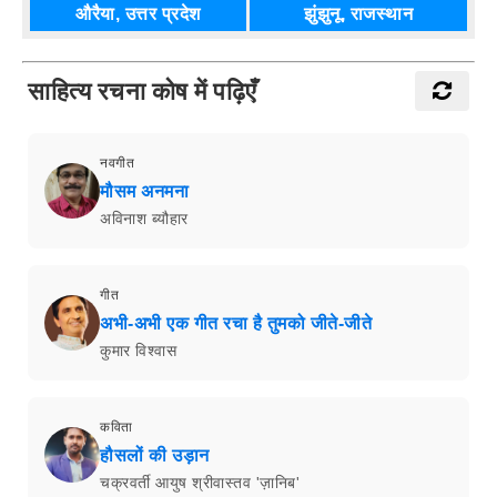
औरैया, उत्तर प्रदेश
झुंझुनू, राजस्थान
साहित्य रचना कोष में पढ़िएँ
नवगीत
मौसम अनमना
अविनाश ब्यौहार
गीत
अभी-अभी एक गीत रचा है तुमको जीते-जीते
कुमार विश्वास
कविता
हौसलों की उड़ान
चक्रवर्ती आयुष श्रीवास्तव 'ज़ानिब'