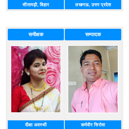
सीतामढ़ी, बिहार
लखनऊ, उत्तर प्रदेश
समीक्षक
सम्पादक
दीक्षा अवस्थी
कर्मवीर सिरोवा