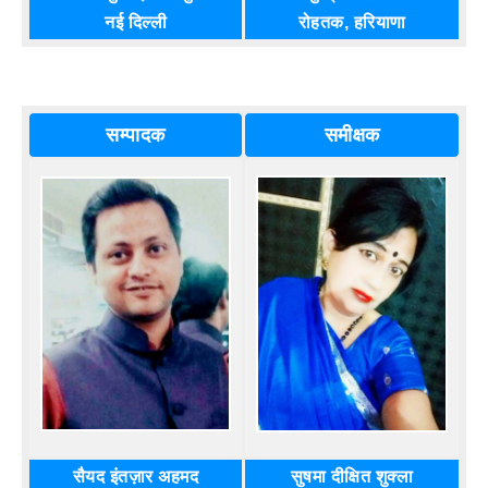
नई दिल्ली
रोहतक, हरियाणा
सम्पादक
समीक्षक
सैयद इंतज़ार अहमद
सुषमा दीक्षित शुक्ला