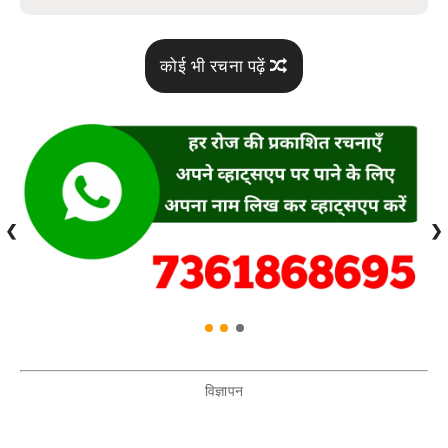
कोई भी रचना पढ़ें
❮
❯
विज्ञापन