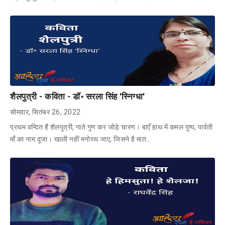
शैलपुत्री - कविता - डॉ॰ सरला सिंह 'स्निग्धा'
सोमवार, सितंबर 26, 2022
प्रथम वन्दित हैं शैलपुत्री, गाते गुण कर जोड़े चारण। बाएँ हाथ में कमल पुष्प, पार्वती
माँ का नाम दूजा। खाली नहीं मनोरथ जाए, जिसने है मात…