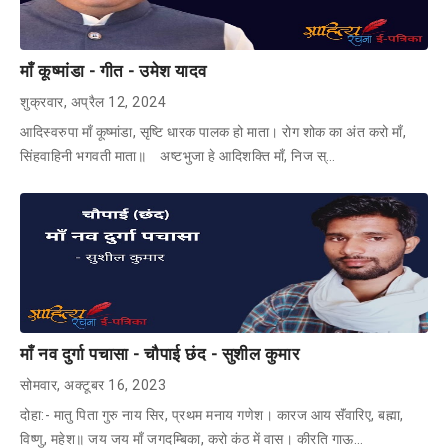
माँ कूष्मांडा - गीत - उमेश यादव
शुक्रवार, अप्रैल 12, 2024
आदिस्वरुपा माँ कूष्मांडा, सृष्टि धारक पालक हो माता। रोग शोक का अंत करो माँ,
सिंहवाहिनी भगवती माता॥ अष्टभुजा हे आदिशक्ति माँ, निज स्…
माँ नव दुर्गा पचासा - चौपाई छंद - सुशील कुमार
सोमवार, अक्टूबर 16, 2023
दोहा:- मातु पिता गुरु नाय सिर, प्रथम मनाय गणेश। कारज आय सॅंवारिए, बह्मा,
विष्णु, महेश॥ जय जय माँ जगदम्बिका, करो कंठ में वास। कीरति गाऊ…