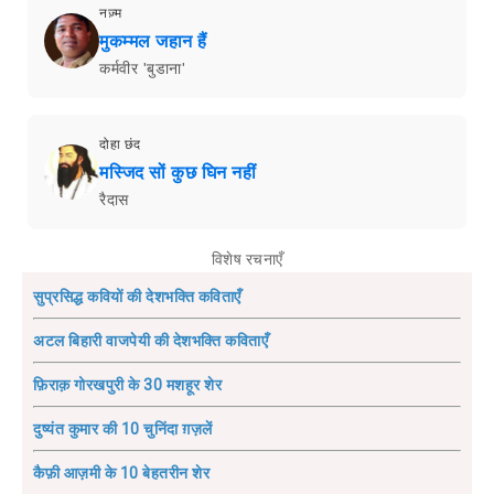
नज़्म
मुकम्मल जहान हैं
कर्मवीर 'बुडाना'
दोहा छंद
मस्जिद सों कुछ घिन नहीं
रैदास
विशेष रचनाएँ
सुप्रसिद्ध कवियों की देशभक्ति कविताएँ
अटल बिहारी वाजपेयी की देशभक्ति कविताएँ
फ़िराक़ गोरखपुरी के 30 मशहूर शेर
दुष्यंत कुमार की 10 चुनिंदा ग़ज़लें
कैफ़ी आज़मी के 10 बेहतरीन शेर