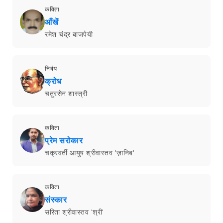
कविता
आँखें
रमेश चंद्र बाजपेयी
निबंध
क्रोध
चतुरसेन शास्त्री
कविता
प्रेम सरोकार
चक्रवर्ती आयुष श्रीवास्तव 'ज़ानिब'
कविता
संस्कार
सरिता श्रीवास्तव 'श्री'