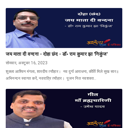
जय माता दी वन्दना - दोहा छंद - डॉ॰ राम कुमार झा 'निकुंज'
सोमवार, अक्टूबर 16, 2023
शुक्ला आश्विन मंगला, शारदीय त्यौहार। नव दुर्गा आराधना, कीर्ति मिले सुख सार॥
अभिनन्दन स्वागत करें, नवरात्रि त्यौहार। पूजन नित नवशक्त…