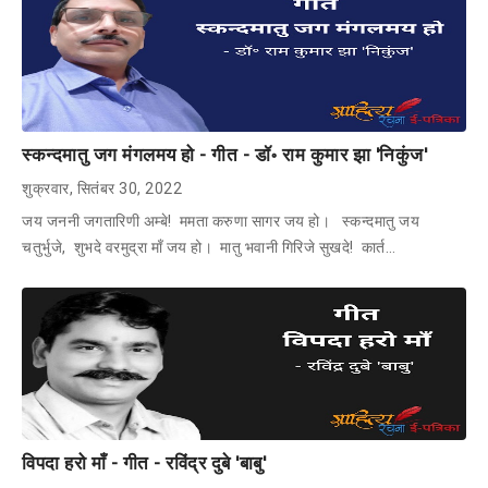
स्कन्दमातु जग मंगलमय हो - गीत - डॉ॰ राम कुमार झा 'निकुंज'
शुक्रवार, सितंबर 30, 2022
जय जननी जगतारिणी अम्बे! ममता करुणा सागर जय हो। स्कन्दमातु जय
चतुर्भुजे, शुभदे वरमुद्रा माँ जय हो। मातु भवानी गिरिजे सुखदे! कार्त…
विपदा हरो माँ - गीत - रविंद्र दुबे 'बाबु'