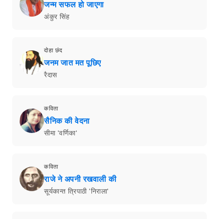
जन्म सफल हो जाएगा
अंकुर सिंह
दोहा छंद
जनम जात मत पूछिए
रैदास
कविता
सैनिक की वेदना
सीमा 'वर्णिका'
कविता
राजे ने अपनी रखवाली की
सूर्यकान्त त्रिपाठी 'निराला'