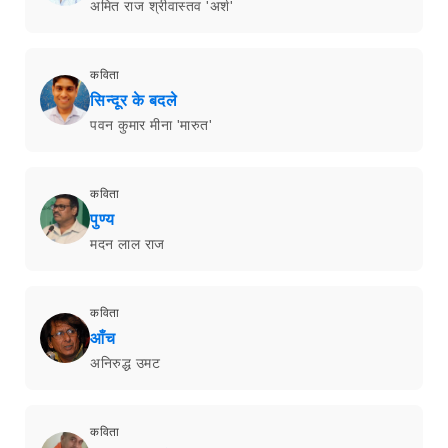
अमित राज श्रीवास्तव 'अर्श'
कविता
सिन्दूर के बदले
पवन कुमार मीना 'मारुत'
कविता
पुण्य
मदन लाल राज
कविता
आँच
अनिरुद्ध उमट
कविता