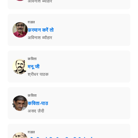
अविनाश ब्यौहार
ग़ज़ल
फ़रमान करें तो
अविनाश ब्यौहार
कविता
मनू जी
श्रीधर पाठक
कविता
कविता-पाठ
असद ज़ैदी
ग़ज़ल