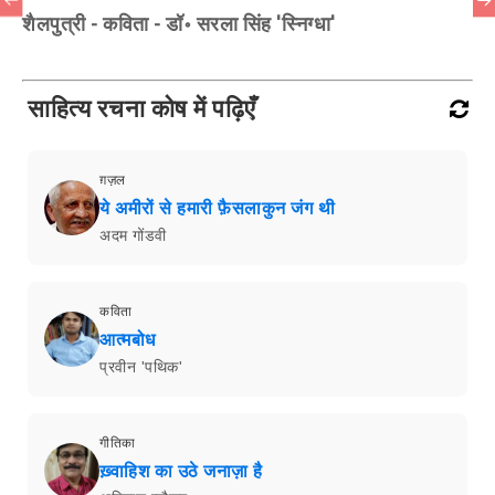
शैलपुत्री - कविता - डॉ॰ सरला सिंह 'स्निग्धा'
साहित्य रचना कोष में पढ़िएँ
ग़ज़ल
ये अमीरों से हमारी फ़ैसलाकुन जंग थी
अदम गोंडवी
कविता
आत्मबोध
प्रवीन 'पथिक'
गीतिका
ख़्वाहिश का उठे जनाज़ा है