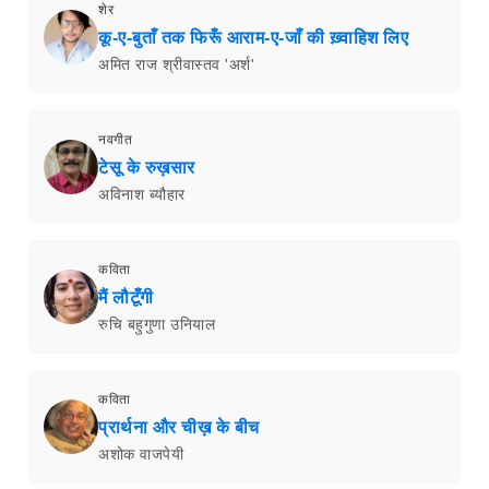
शेर
कू-ए-बुताँ तक फिरूँ आराम-ए-जाँ की ख़्वाहिश लिए
अमित राज श्रीवास्तव 'अर्श'
नवगीत
टेसू के रुख़सार
अविनाश ब्यौहार
कविता
मैं लौटूँगी
रुचि बहुगुणा उनियाल
कविता
प्रार्थना और चीख़ के बीच
अशोक वाजपेयी