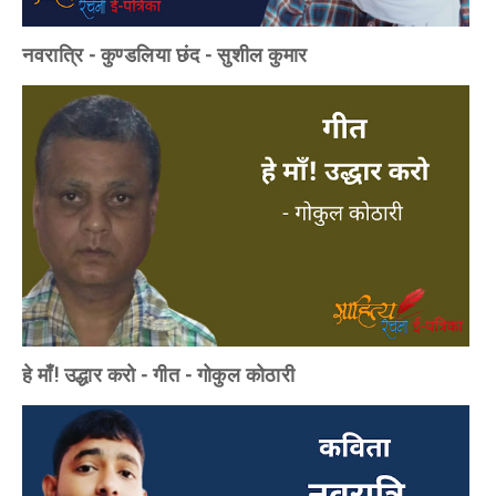
नवरात्रि - कुण्डलिया छंद - सुशील कुमार
हे माँ! उद्धार करो - गीत - गोकुल कोठारी