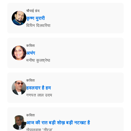
चौपाई छंद
कृष्ण मुरारी
विपिन दिलवरिया
कविता
अभंग
मनीषा कुलश्रेष्ठ
कविता
हवलदार है हम
गणपत लाल उदय
कविता
आज की रात बड़ी शोख़ बड़ी नटखट है
गोपालदास 'नीरज'