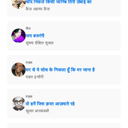
चाँद निकले किसी जानिब तिरी ज़ेबाई का
फ़ैज़ अहमद फ़ैज़
गीत
जय बजरंगी
सुषमा दीक्षित शुक्ला
ग़ज़ल
घर से ये सोच के निकला हूँ कि मर जाना है
राहत इन्दौरी
ग़ज़ल
वो हमें जिस क़दर आज़माते रहे
ख़ुमार बाराबंकवी