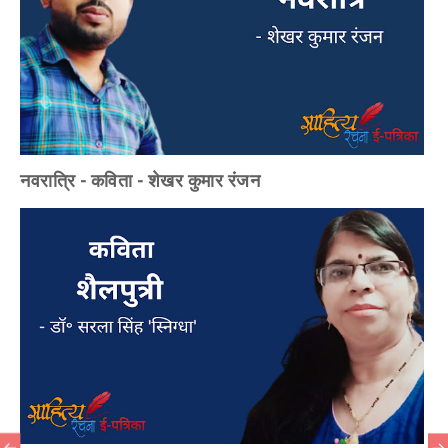
नवरात्रि - कविता - शेखर कुमार रंजन