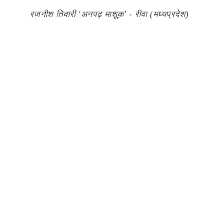
रजनीश तिवारी 'अनपढ़ माशूक़' - रीवा (मध्यप्रदेश)