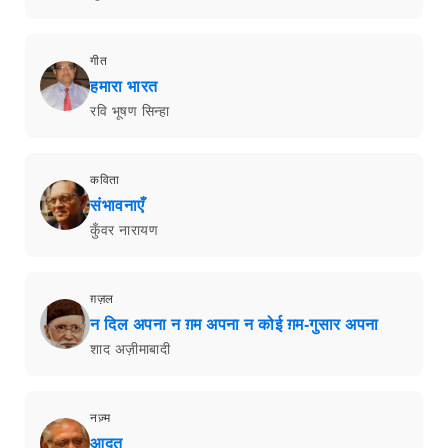
गीत
हमारा भारत
रवि भूषण सिन्हा
कविता
संभावनाएँ
कुँवर नारायण
ग़ज़ल
न दिल अपना न ग़म अपना न कोई ग़म-गुसार अपना
शाद अज़ीमाबादी
नज़्म
आदत