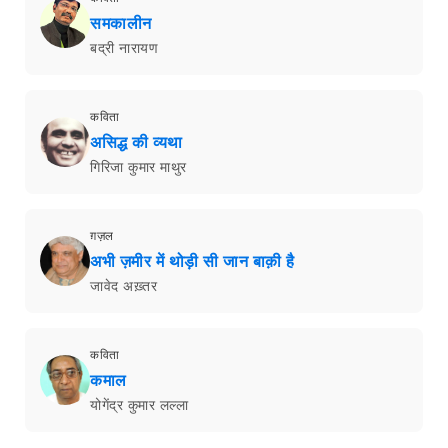
समकालीन
बद्री नारायण
कविता
असिद्ध की व्यथा
गिरिजा कुमार माथुर
ग़ज़ल
अभी ज़मीर में थोड़ी सी जान बाक़ी है
जावेद अख़्तर
कविता
कमाल
योगेंद्र कुमार लल्ला