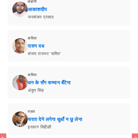
कहानी
आकाशदीप
जयशंकर प्रसाद
कविता
रावण वध
संजय राजभर 'समित'
कविता
धन के सँग सम्मान बँटेगा
अंकुर सिंह
ग़ज़ल
चराग़ देने लगेगा धुआँ न छू लेना
इरफ़ान सिद्दीक़ी