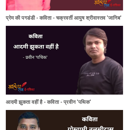
प्रेम की पगडंडी - कविता - चक्रवर्ती आयुष श्रीवास्तव 'जानिब'
आदमी झुकता वहीं है - कविता - प्रवीन 'पथिक'