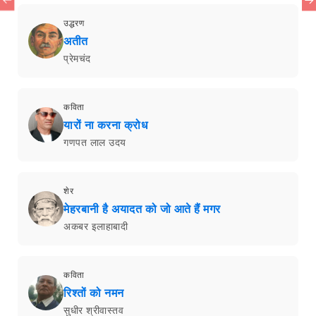
उद्धरण
अतीत
प्रेमचंद
कविता
यारों ना करना क्रोध
गणपत लाल उदय
शेर
मेहरबानी है अयादत को जो आते हैं मगर
अकबर इलाहाबादी
कविता
रिश्तों को नमन
सुधीर श्रीवास्तव