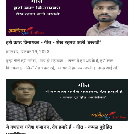
हरो कष्ट विनायका - गीत - शेख रहमत अली 'बस्तवी'
मंगलवार, सितंबर 19, 2023
पुत्र गौरी श्री गणेशा, आप हो सहायका। शरण में हम आपके हैं, हरो कष्ट
विनायका॥ गलियाँ रोशन कर रहे, स्वागत में हम सब आपके। उमड़ आई आँ…
ये गणराज गणेश गजानन, देव हमारे हैं - गीत - कमल पुरोहित