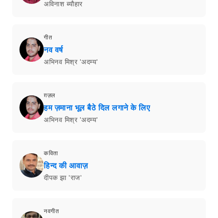
अविनाश ब्यौहार
गीत
नव वर्ष
अभिनव मिश्र 'अदम्य'
ग़ज़ल
हम ज़माना भूल बैठे दिल लगाने के लिए
अभिनव मिश्र 'अदम्य'
कविता
हिन्द की आवाज़
दीपक झा 'राज'
नवगीत