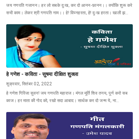
जय गणपति गजानन। हर लो सबके दुःख, कर दो आनन-फ़ानन।। क्योंकि शुरू करे
सभी काम। लेकर श्री गणपति नाम।। हे! विघ्नहरता, हे! दुःख हरता। खाली झ…
हे गणेश - कविता - सुषमा दीक्षित शुक्ला
शुक्रवार, सितंबर 02, 2022
हे गणेश गिरिजा सुवन! जय गणपति महाराज। मंगल मूर्ति शिव तनय, पूर्ण करो सब
काज। हर माता की गोद को, रखो सदा आबाद। सार्थक कर दो जन्म ये, ना…