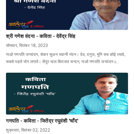
श्री गणेश वंदना - कविता - देवेंद्र सिंह
सोमवार, सितंबर 18, 2023
गाओ गणपति जगवंदन, शंकर सुअन भवानी नंदन। देव, दनुज, मुनि सब कोई ध्यावे,
सबसे पहले भोग लगावे। सेंदुर भाल बिराजत चन्दन, गाओ गणपति जगवंदन॥…
गणपति - कविता - जितेंद्र रघुवंशी 'चाँद'
शुक्रवार, सितंबर 02, 2022