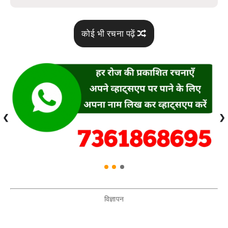
कोई भी रचना पढ़ें
❮
❯
विज्ञापन