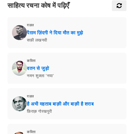
साहित्य रचना कोष में पढ़िएँ
ग़ज़ल
पैग़ाम ज़िंदगी ने दिया मौत का मुझे
सफ़ी लखनवी
कविता
वतन से जुड़ो
नमन शुक्ला 'नया'
ग़ज़ल
है अभी महताब बाक़ी और बाक़ी है शराब
फ़िराक़ गोरखपुरी
कविता