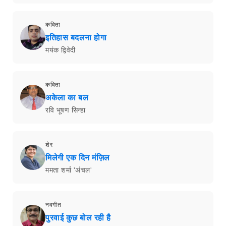
कविता
इतिहास बदलना होगा
मयंक द्विवेदी
कविता
अकेला का बल
रवि भूषण सिन्हा
शेर
मिलेगी एक दिन मंज़िल
ममता शर्मा 'अंचल'
नवगीत
पुरवाई कुछ बोल रही है