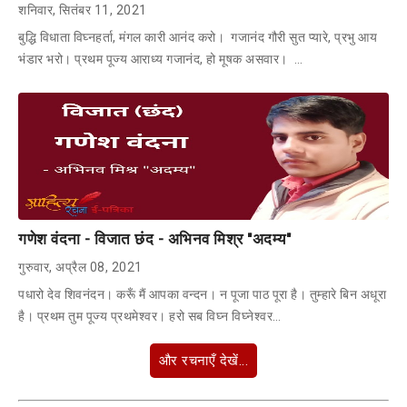
शनिवार, सितंबर 11, 2021
बुद्धि विधाता विघ्नहर्ता, मंगल कारी आनंद करो। गजानंद गौरी सुत प्यारे, प्रभु आय
भंडार भरो। प्रथम पूज्य आराध्य गजानंद, हो मूषक असवार। …
गणेश वंदना - विजात छंद - अभिनव मिश्र "अदम्य"
गुरुवार, अप्रैल 08, 2021
पधारो देव शिवनंदन। करूँ मैं आपका वन्दन। न पूजा पाठ पूरा है। तुम्हारे बिन अधूरा
है। प्रथम तुम पूज्य प्रथमेश्वर। हरो सब विघ्न विघ्नेश्वर…
और रचनाएँ देखें...