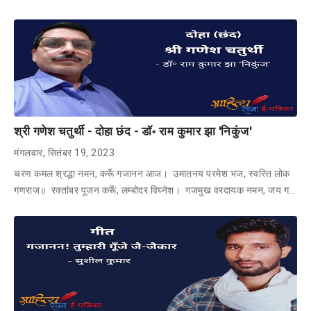
श्री गणेश चतुर्थी - दोहा छंद - डॉ॰ राम कुमार झा 'निकुंज'
मंगलवार, सितंबर 19, 2023
चरण कमल श्रद्धा नमन, करूँ गजानन आज। उमातनय परमेश भज, स्वस्ति लोक
गणराज॥ रक्तांबर पूजन करूँ, लम्बोदर विघ्नेश। गजमुख वरदायक नमन, जय ग…