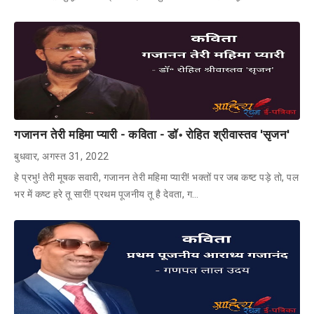
गजानन तेरी महिमा प्यारी - कविता - डॉ॰ रोहित श्रीवास्तव 'सृजन'
बुधवार, अगस्त 31, 2022
हे प्रभु! तेरी मूषक सवारी, गजानन तेरी महिमा प्यारी! भक्तों पर जब कष्ट पड़े तो, पल
भर में कष्ट हरे तू सारी! प्रथम पूजनीय तू है देवता, ग…