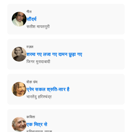
गीत
सौंदर्य
सतीश मापतपुरी
ग़ज़ल
शरमा गए लजा गए दामन छुड़ा गए
जिगर मुरादाबादी
दोहा छंद
प्रेम सकल श्रुति-सार है
भारतेंदु हरिश्चंद्र
कविता
एक मित्र से
हरिनारायण व्यास