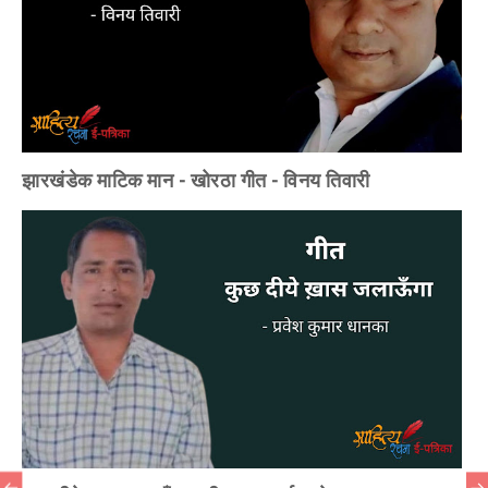
झारखंडेक माटिक मान - खोरठा गीत - विनय तिवारी