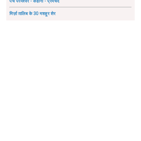
पंच परमेश्वर - कहानी - प्रेमचंद
मिर्ज़ा ग़ालिब के 30 मशहूर शेर