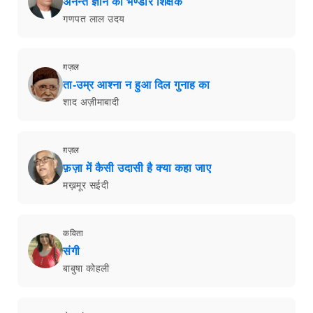
अनन्त ज्ञान का भण्डार शिक्षक
गणपत लाल उदय
ग़ज़ल
ता-उम्र आश्ना न हुआ दिल गुनाह का
शाद अज़ीमाबादी
ग़ज़ल
फ़ज़ा में कैसी उदासी है क्या कहा जाए
मख़मूर सईदी
कविता
संगी
बाबुषा कोहली