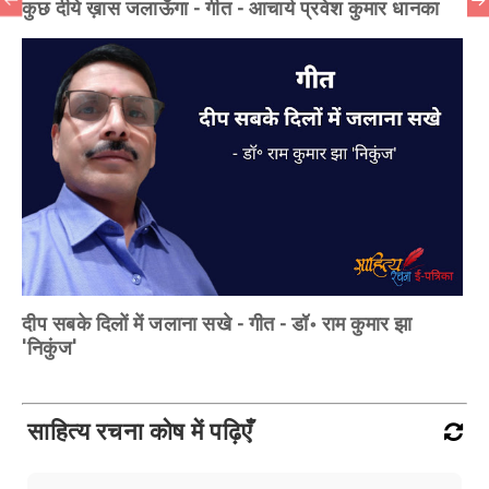
कुछ दीये ख़ास जलाऊँगा - गीत - आचार्य प्रवेश कुमार धानका
दीप सबके दिलों में जलाना सखे - गीत - डॉ॰ राम कुमार झा
'निकुंज'
साहित्य रचना कोष में पढ़िएँ