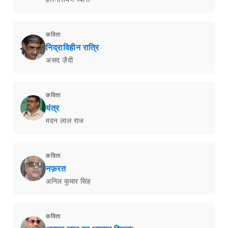
कविता
निद्राविहीन रात्रि
असद ज़ैदी
कविता
यंत्र
मदन लाल राज
कविता
नफ़रत
अनिल कुमार सिंह
कविता