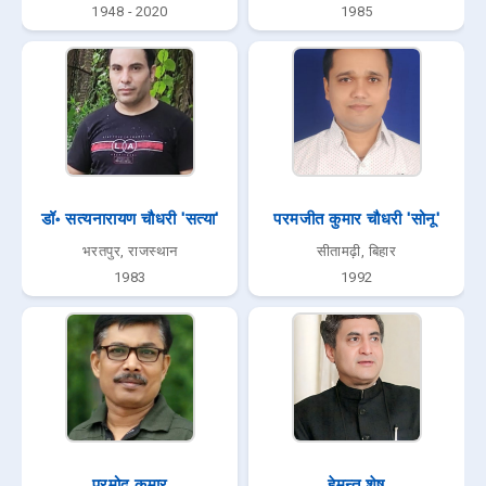
1948 - 2020
1985
डॉ॰ सत्यनारायण चौधरी 'सत्या'
परमजीत कुमार चौधरी 'सोनू'
भरतपुर, राजस्थान
सीतामढ़ी, बिहार
1983
1992
प्रमोद कुमार
हेमन्त शेष