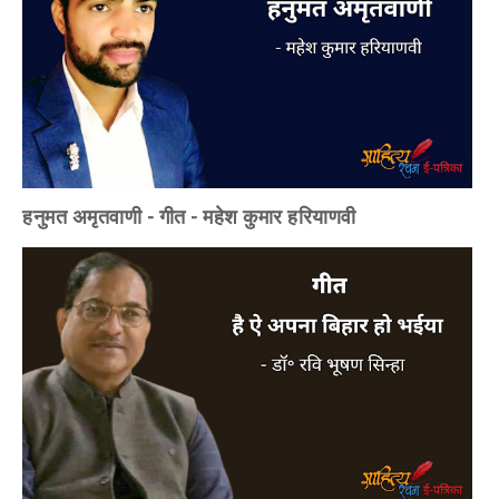
हनुमत अमृतवाणी - गीत - महेश कुमार हरियाणवी