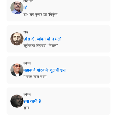
दोहा छंद
माँ
डॉ॰ राम कुमार झा 'निकुंज'
गीत
छोड़ दो, जीवन यों न मलो
सूर्यकान्त त्रिपाठी 'निराला'
कविता
महाकवि गोस्वामी तुलसीदास
गणपत लाल उदय
कविता
हवा आधी है
शुभा