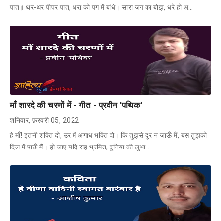
पात॥ थर-थर पीपर पात, धरा को पग में बांधे। सारा जग का बोझ, धरे हो अ…
माँ शारदे की चरणों में - गीत - प्रवीन 'पथिक'
शनिवार, फ़रवरी 05, 2022
हे माँ! इतनी शक्ति दो, उर में अगाध भक्ति दो। कि तुझसे दूर न जाऊँ मैं, बस तुझको
दिल में पाऊँ मैं। हो जाए यदि राह भ्रमित, दुनिया की लुभा…