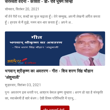
सरस्वती वंदना - कविता - डॉ॰ रवि भूषण सिन्हा
सोमवार, सितंबर 20, 2021
माँ तेरे पैरों पर, शब्दों का फूल चढ़ाता हूँ। तेरे सम्मुख,‌ अपनी लेखनी अर्पित करता
हूँ। ह्रदय से मैं तुझे, नमन बार-बार करता हूँ। अपने अ…
भगवान् श्रीकृष्ण का अवतरण - गीत - शिव शरण सिंह चौहान
'अंशुमाली'
शुक्रवार, सितंबर 03, 2021
पुनः अवतरण इस धरती पर, आश्रय केवल कृष्ण तुम्हारा। क्षरण हो रहा है संस्कृति
का, स्वार्थमयी हैं सारे बंधन। ऐसी विषम परिस्थिति में प्रभु,…