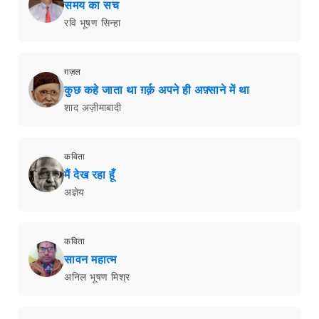
समय का सच
रवि भूषण सिन्हा
ग़ज़ल
कुछ कहे जाता था ग़र्क़ अपने ही अफ़्साने में था
शाद अज़ीमाबादी
कविता
मैं देख रहा हूँ
अज्ञेय
कविता
सावन महात्म
अनिल भूषण मिश्र