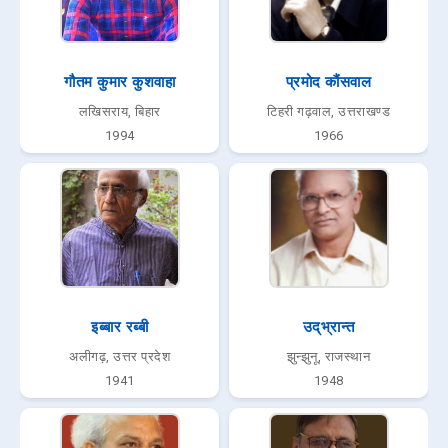
गौतम कुमार कुशवाहा
प्रमोद कौंसवाल
लखिसराय, बिहार
टिहरी गढ़वाल, उत्तराखण्ड
1994
1966
इब्बार रब्बी
उद्‌भ्रान्त
अलीगढ़, उत्तर प्रदेश
झुन्झुनू, राजस्थान
1941
1948