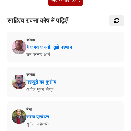
और रचनाएँ देखें...
साहित्य रचना कोष में पढ़िएँ
कविता
हे जगत जननी! तुझे प्रणाम
राम प्रसाद आर्य
कविता
मज़दूरों का दुर्भाग्य
अनिल भूषण मिश्र
लेख
समय प्रबंधन
सुनील माहेश्वरी