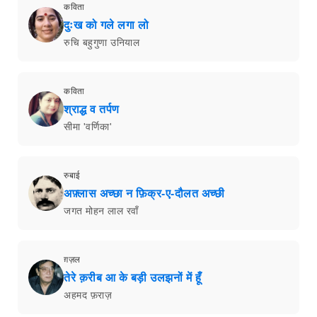
कविता
दुःख को गले लगा लो
रुचि बहुगुणा उनियाल
कविता
श्राद्ध व तर्पण
सीमा 'वर्णिका'
रुबाई
अफ़्लास अच्छा न फ़िक्र-ए-दौलत अच्छी
जगत मोहन लाल रवाँ
ग़ज़ल
तेरे क़रीब आ के बड़ी उलझनों में हूँ
अहमद फ़राज़