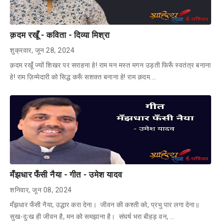
क़दम रखूँ - कविता - दिव्या मिश्रा
शुक्रवार, जून 28, 2024
क़दम रखूँ ज्यों शिखर पर सराहना हे! राम मन मस्त मगन उड़ती फिरूँ स्वतंत्र बनाना
हे! राम ज़िम्मेदारी को सिद्ध करूँ सशक्त बनाना हे! राम क़दम.…
मँझधार फँसी नैया - गीत - उमेश यादव
शनिवार, जून 08, 2024
मँझधार फँसी नैया, उद्धार करा देना। जीवन की कश्ती को, प्रभु पार लगा देना॥
सुख-दुःख ही जीवन है, मन को समझाना है। संघर्ष भरा बीहड़ वन, …