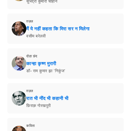
सुभद्रा कुमारी चौहान
ग़ज़ल
मैं ये नहीं कहता कि मिरा सर न मिलेगा
वसीम बरेलवी
दोहा छंद
कान्हा कृष्ण मुरारी
डॉ॰ राम कुमार झा 'निकुंज'
ग़ज़ल
रात भी नींद भी कहानी भी
फ़िराक़ गोरखपुरी
कविता