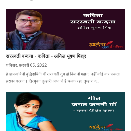
सरस्वती वन्दना - कविता - अनिल भूषण मिश्र
शनिवार, फ़रवरी 05, 2022
हे ज्ञानदायिनी बुद्धिदायिनी माँ सरस्वती तुम हो कितनी महान, नहीं कोई कर सकता
इसका बखान। त्रिभुवन तुम्हारी आभा से है चमक रहा, तुम्हारा द…