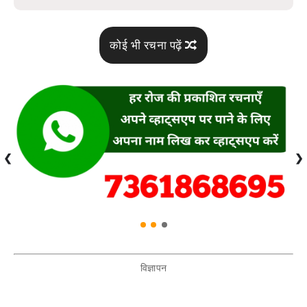
कोई भी रचना पढ़ें
❮
❯
विज्ञापन