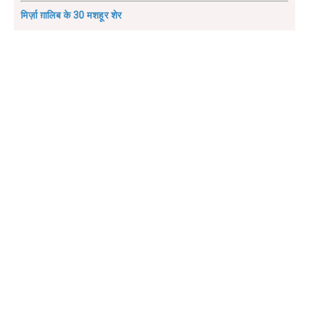
मिर्ज़ा ग़ालिब के 30 मशहूर शेर