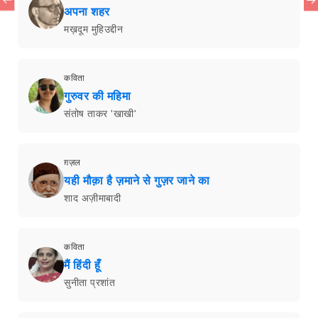
अपना शहर
मख़दूम मुहिउद्दीन
कविता
गुरुवर की महिमा
संतोष ताकर 'खाखी'
ग़ज़ल
यही मौक़ा है ज़माने से गुज़र जाने का
शाद अज़ीमाबादी
कविता
मैं हिंदी हूँ
सुनीता प्रशांत