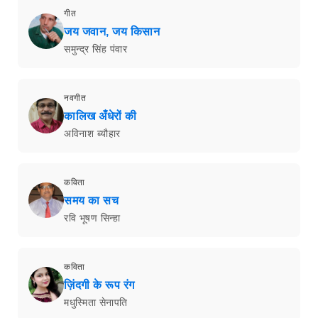
गीत
जय जवान, जय किसान
समुन्द्र सिंह पंवार
नवगीत
कालिख अँधेरों की
अविनाश ब्यौहार
कविता
समय का सच
रवि भूषण सिन्हा
कविता
ज़िंदगी के रूप रंग
मधुस्मिता सेनापति