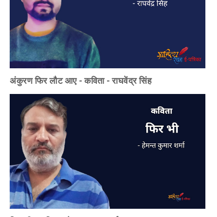
अंकुरण फिर लौट आए - कविता - राघवेंद्र सिंह