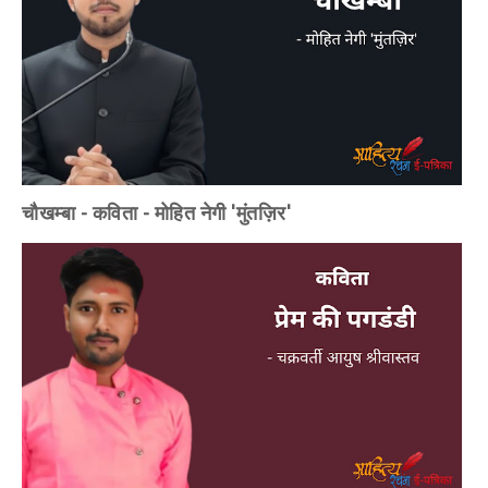
चौखम्बा - कविता - मोहित नेगी 'मुंतज़िर'