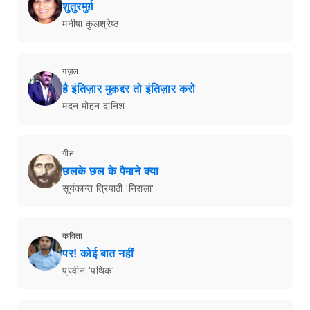
शुतुरमुर्ग़
मनीषा कुलश्रेष्ठ
ग़ज़ल
है इंतिज़ार मुक़द्दर तो इंतिज़ार करो
मदन मोहन दानिश
गीत
छलके छल के पैमाने क्या
सूर्यकान्त त्रिपाठी 'निराला'
कविता
पर! कोई बात नहीं
प्रवीन 'पथिक'