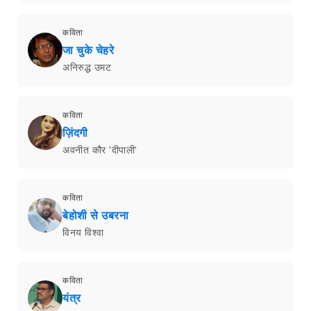
कविता
जा चुके चेहरे
अनिरुद्ध उमट
कविता
ज़िंदगी
अवनीत कौर 'दीपाली'
कविता
बेहोशी से उबरना
विनय विश्वा
कविता
यंत्र