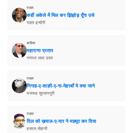
ग़ज़ल
कहीं अकेले में मिल कर झिंझोड़ दूँगा उसे
राहत इन्दौरी
कविता
महाराणा प्रताप
गणपत लाल उदय
ग़ज़ल
निगाह-ए-साक़ी-ए-ना-मेहरबाँ ये क्या जाने
मजरूह सुल्तानपुरी
ग़ज़ल
दिल को ख़याल-ए-यार ने मख़्मूर कर दिया
हसरत मोहानी