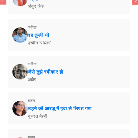
अंकुर सिंह
कविता
वह तुम्हीं थी
प्रवीन 'पथिक'
कविता
जैसे तुझे स्वीकार हो
अज्ञेय
ग़ज़ल
उड़ने की आरज़ू में हवा से लिपट गया
नुसरत मेहदी
ग़ज़ल