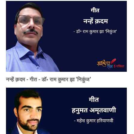
नन्हें क़दम - गीत - डॉ॰ राम कुमार झा 'निकुंज'