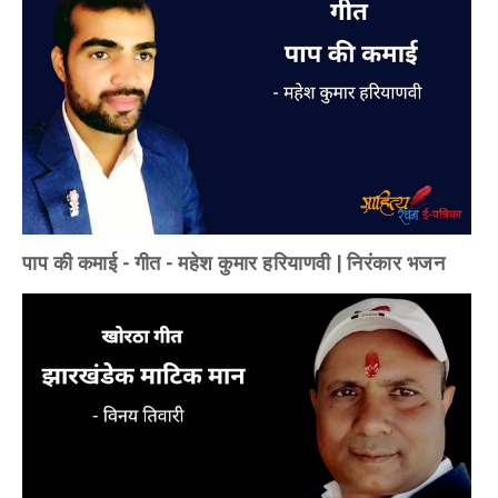
पाप की कमाई - गीत - महेश कुमार हरियाणवी | निरंकार भजन