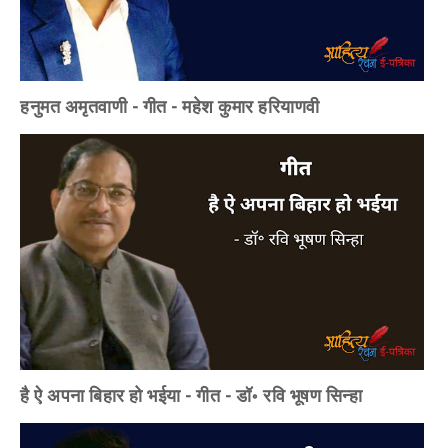
हनुमत अमृतवाणी - गीत - महेश कुमार हरियाणवी
है ऐ अपना बिहार हो भईया - गीत - डॉ॰ रवि भूषण सिन्हा