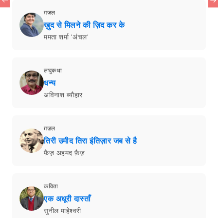
ग़ज़ल
ख़ुद से मिलने की ज़िद कर के
ममता शर्मा 'अंचल'
लघुकथा
धन्य
अविनाश ब्यौहार
ग़ज़ल
तिरी उमीद तिरा इंतिज़ार जब से है
फ़ैज़ अहमद फ़ैज़
कविता
एक अधूरी दास्ताँ
सुनील माहेश्वरी