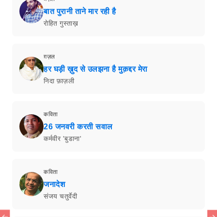
बात पुरानी ताने मार रही है
रोहित गुस्ताख़
ग़ज़ल
हर घड़ी ख़ुद से उलझना है मुक़द्दर मेरा
निदा फ़ाज़ली
कविता
26 जनवरी करती सवाल
कर्मवीर 'बुडाना'
कविता
जनादेश
संजय चतुर्वेदी