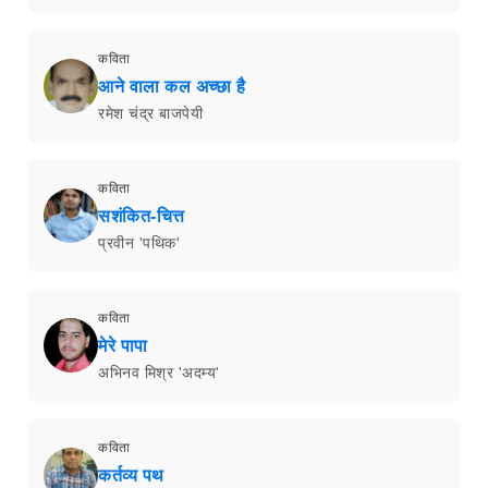
कविता
आने वाला कल अच्छा है
रमेश चंद्र बाजपेयी
कविता
सशंकित-चित्त
प्रवीन 'पथिक'
कविता
मेरे पापा
अभिनव मिश्र 'अदम्य'
कविता
कर्तव्य पथ