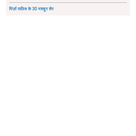
मिर्ज़ा ग़ालिब के 30 मशहूर शेर