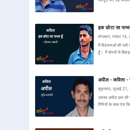
मज़दूरों का, पेड़ अकेल
इक छोटा सा पत्थर 
मंगलवार, नवंबर 14,
मैं विडंबनाओं की गली 
हूँ। मैं दोस्तों से ब
अपील - कविता - सु
शुक्रवार, जुलाई 21
उसका अपील छल की स्य
गिनियों के साथ पेश क