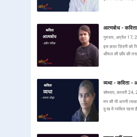
आत्मबोध - कविता
गुरुवार, अप्रैल 17,
इस क़दर ज़िंदगी को जि
ऑंचल की छाँव की तरह
व्यथा - कविता 
सोमवार, फ़रवरी 24,
मन की भी अपनी व्यथा ह
दुःख में व्यथित रहता 