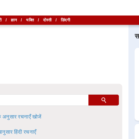
ी
/
ज्ञान
/
भक्ति
/
दोस्ती
/
ज़िंदगी
स
लिखें और
लिखें और
खोजें
खोजें
ा है।
े अनुसार रचनाएँ खोजें
ानुसार हिंदी रचनाएँ