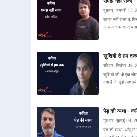
समझ नहीं सका - 
बुधवार, जनवरी 15,
समझ नहीं सका मैं, रि
अन्यमनस्क सा सोचता हू
ख़ुशियों से ग़म 
रविवार, सितंबर 08,
ख़ुशियों की भी एक सीम
क्या है कि मुझे आश्चर्य
पेड़ की व्यथा - कव
गुरुवार, जुलाई 04, 
पेड़ की व्यथा, आँसुओ