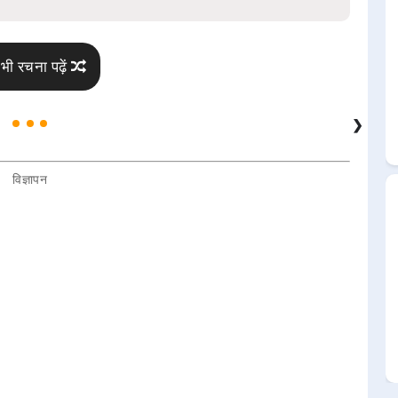
भी रचना पढ़ें
❯
विज्ञापन