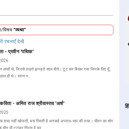
धा/विषय
"व्यथा"
ी रचनाएँ देखें
ता - प्रवीन 'पथिक'
 2026
 उन लम्हों से, जिनसे लड़ते झगड़ते साल बीते। टूट कर बिखर गया जिनके लिए यूँ,
हाल ही थे। स्वप्न प…
 कविता - अमित राज श्रीवास्तव 'अर्श'
हि
 2025
अब शब्द नहीं खोजती, बस रिसती है अनकहे अपराध-भाव की तरह। भीतर का शोर
कि मौन भी टूटकर गिरता है चूर…