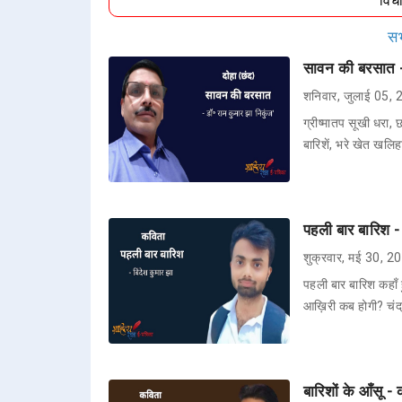
विध
सभ
सावन की बरसात - 
शनिवार, जुलाई 05,
ग्रीष्मातप सूखी धरा
बारिशें, भरे खेत खल
पहली बार बारिश -
शुक्रवार, मई 30, 2
पहली बार बारिश कहाँ हु
आख़िरी कब होगी? चंद
बारिशों के आँसू 