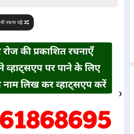
भी रचना पढ़ें
❯