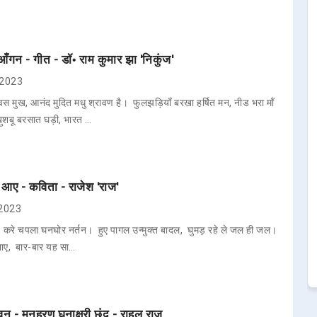
ँगन - गीत - डॉ॰ राम कुमार झा 'निकुंज'
, 2023
स मुख, आनंद मुदित मधु श्रावण है। फुलझड़ियाँ बरखा हर्षित मन, नीड भरा माँ
ुशबू बरसात घड़ी, भारत …
 आए - कविता - राजेश 'राज'
 2023
जन, करे चपला घनघोर नर्तन। हुए पागल उन्मुक्त बादल, घुमड़ रहे ले जल ही जल।
भाए, बार-बार यह सा…
न - मनहरण घनाक्षरी छंद - राहुल राज