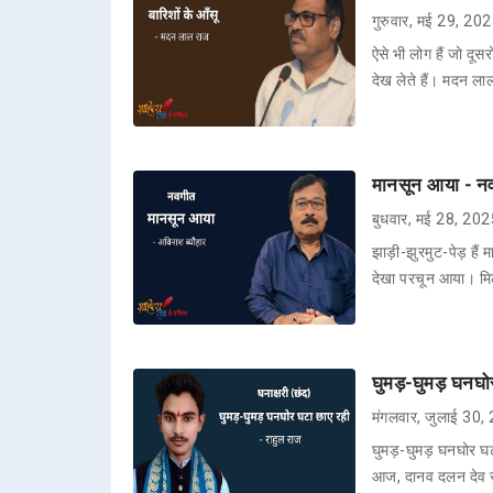
गुरुवार, मई 29, 20
ऐसे भी लोग हैं जो दूसर
देख लेते हैं। मदन ल
मानसून आया - नव
बुधवार, मई 28, 20
झाड़ी-झुरमुट-पेड़ है
देखा परचून आया। मिट
घुमड़-घुमड़ घनघो
मंगलवार, जुलाई 30,
घुमड़-घुमड़ घनघोर घट
आज, दानव दलन देव 