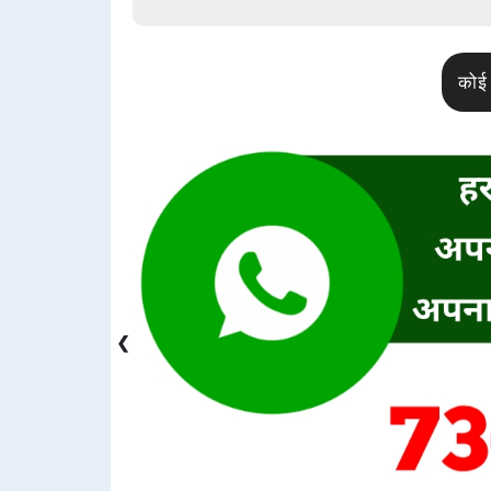
कोई 
❮