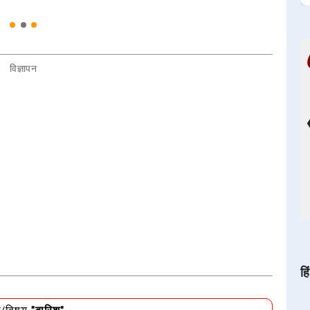
विज्ञापन
हि