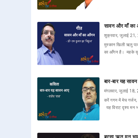
सावन और माँ का आ
शुक्रवार, जुलाई 21
मुस्कान खिली ऋतु पाव
का आँगन है। महके ख़
बार-बार यह सावन
मंगलवार, जुलाई 18,
करें गगन में मेघ गर्
यह विराट दृश्य मन 
बरसा ऋतु मन भाव