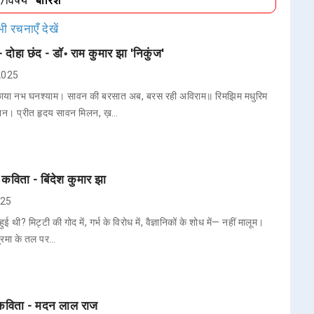
ा/विषय
"बारिश"
ी रचनाएँ देखें
दोहा छंद - डॉ॰ राम कुमार झा 'निकुंज'
 2025
, छाया नभ घनश्याम। सावन की बरसात अब, बरस रही अविराम॥ रिमझिम मधुरिम
िहान। प्रीत हृदय सावन मिलन, ख़…
 कविता - बिंदेश कुमार झा
025
ई थी? मिट्टी की गोद में, गर्भ के विरोध में, वैज्ञानिकों के शोध में— नहीं मालूम।
्रमा के तल पर…
- कविता - मदन लाल राज