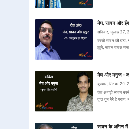
मेघ, सावन और ईश्व
शनिवार, जुलाई 27,
बरसी सावन की घटा, 
झुले, सावन पावस मास
मेघ और मनुज - कव
बुधवार, सितंबर 20,
जेठ अषाढ़ी सावन बरसे
तृप्त तुम मेरे हे प्रा
सावन के आँगन में 