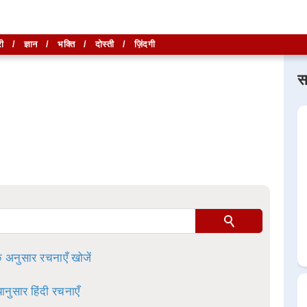
ी
/
ज्ञान
/
भक्ति
/
दोस्ती
/
ज़िंदगी
स
लिखें और
लिखें और
खोजें
खोजें
ा है।
े अनुसार रचनाएँ खोजें
ानुसार हिंदी रचनाएँ