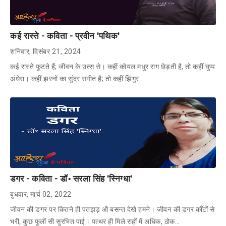
कई रास्ते - कविता - प्रवीन 'पथिक'
शनिवार, दिसंबर 21, 2024
कई रास्ते फूटते हैं; जीवन के उत्स से। कहीं कोयल मधुर राग छेड़ती है, तो कहीं घुप्प
अंधेरा। कहीं झरनों का सुंदर संगीत है; तो कहीं झिंगुर…
डगर - कविता - डॉ॰ सरला सिंह 'स्निग्धा'
बुधवार, मार्च 02, 2022
जीवन की डगर पर कितने ही पतझड़ औ बसन्त देखे हमने। जीवन की डगर काँटों से
भरी, कुछ फूलों सी सुरभित पाई। पत्थर ही मिले राहों में अधिक, ठोक…