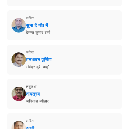
कविता
सुना है गाँव में
हेमन्त कुमार शर्मा
कविता
मनभावन पूर्णिमा
रविंद्र दुबे 'बाबू'
लघुकथा
तापत्रय
अविनाश ब्यौहार
कविता
स्त्री