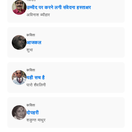
उम्मीद पर करने लगी संवेदना हस्ताक्षर
अविनाश ब्यौहार
कविता
आजकल
शुभा
कविता
यही सच है
पारो शैवलिनी
कविता
दोपहरी
शकुन्त माथुर