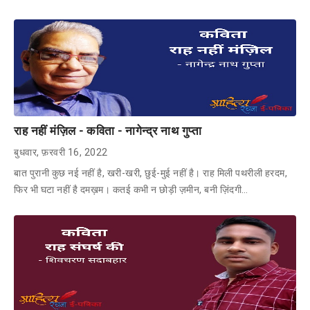
राह नहीं मंज़िल - कविता - नागेन्द्र नाथ गुप्ता
बुधवार, फ़रवरी 16, 2022
बात पुरानी कुछ नई नहीं है, खरी-खरी, छुई-मुई नहीं है। राह मिली पथरीली हरदम,
फिर भी घटा नहीं है दमख़म। कतई कभी न छोड़ी ज़मीन, बनी ज़िंदगी…