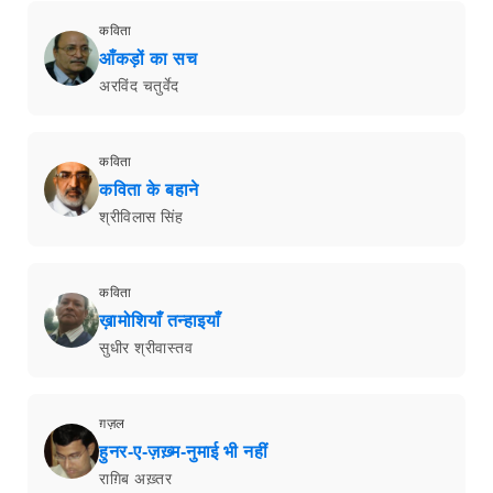
कविता
आँकड़ों का सच
अरविंद चतुर्वेद
कविता
कविता के बहाने
श्रीविलास सिंह
कविता
ख़ामोशियाँ तन्हाइयाँ
सुधीर श्रीवास्तव
ग़ज़ल
हुनर-ए-ज़ख़्म-नुमाई भी नहीं
राग़िब अख़्तर