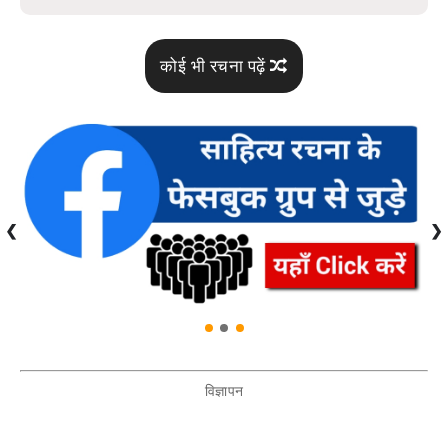
कोई भी रचना पढ़ें
❮
❯
विज्ञापन