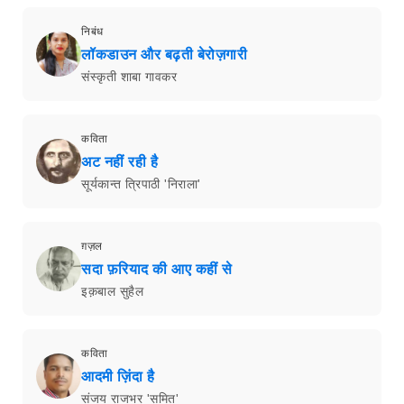
निबंध
लॉकडाउन और बढ़ती बेरोज़गारी
संस्कृती शाबा गावकर
कविता
अट नहीं रही है
सूर्यकान्त त्रिपाठी 'निराला'
ग़ज़ल
सदा फ़रियाद की आए कहीं से
इक़बाल सुहैल
कविता
आदमी ज़िंदा है
संजय राजभर 'समित'