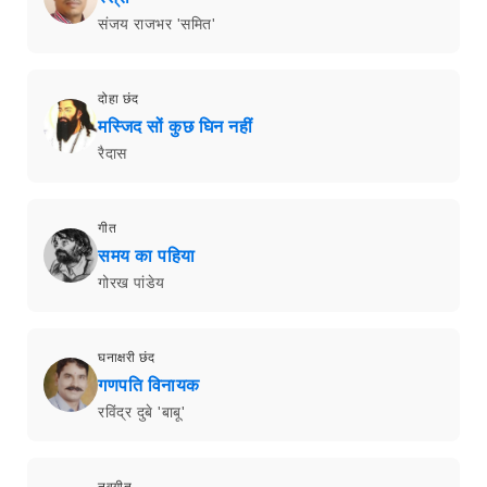
संजय राजभर 'समित'
दोहा छंद
मस्जिद सों कुछ घिन नहीं
रैदास
गीत
समय का पहिया
गोरख पांडेय
घनाक्षरी छंद
गणपति विनायक
रविंद्र दुबे 'बाबू'
नवगीत