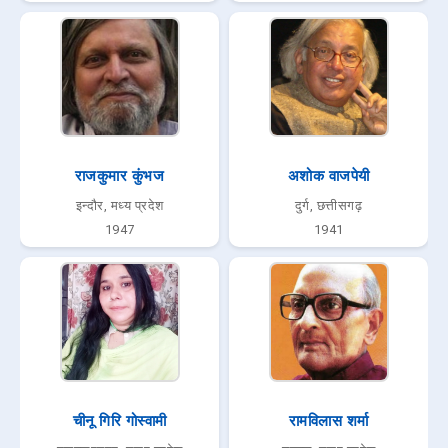
राजकुमार कुंभज
अशोक वाजपेयी
इन्दौर, मध्य प्रदेश
दुर्ग, छत्तीसगढ़
1947
1941
चीनू गिरि गोस्वामी
रामविलास शर्मा