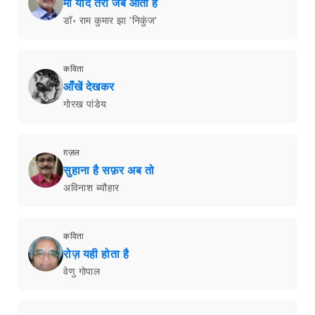
माँ याद तेरी जब आती है
डॉ॰ राम कुमार झा 'निकुंज'
कविता
आँखें देखकर
गोरख पांडेय
ग़ज़ल
सुहाना है सफ़र अब तो
अविनाश ब्यौहार
कविता
रोज़ यही होता है
वेणु गोपाल