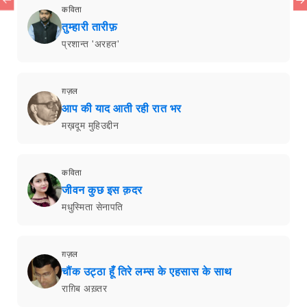
कविता
तुम्हारी तारीफ़
प्रशान्त 'अरहत'
ग़ज़ल
आप की याद आती रही रात भर
मख़दूम मुहिउद्दीन
कविता
जीवन कुछ इस क़दर
मधुस्मिता सेनापति
ग़ज़ल
चौंक उट्ठा हूँ तिरे लम्स के एहसास के साथ
राग़िब अख़्तर