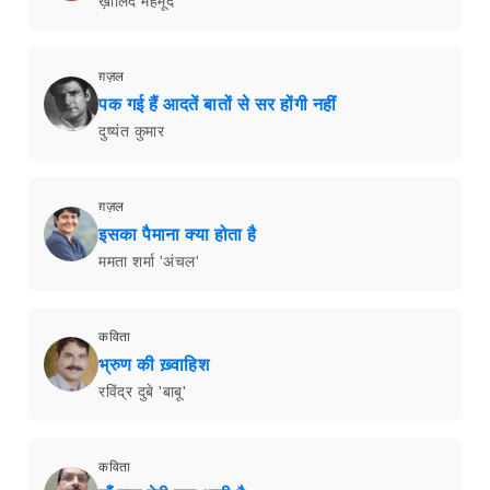
ख़ालिद महमूद
ग़ज़ल
पक गई हैं आदतें बातों से सर होंगी नहीं
दुष्यंत कुमार
ग़ज़ल
इसका पैमाना क्या होता है
ममता शर्मा 'अंचल'
कविता
भ्रुण की ख़्वाहिश
रविंद्र दुबे 'बाबू'
कविता