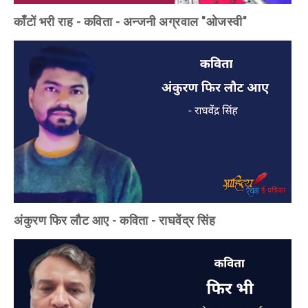
काँटों भरी राह - कविता - अन्जनी अग्रवाल "ओजस्वी"
अंकुरण फिर लौट आए - कविता - राघवेंद्र सिंह