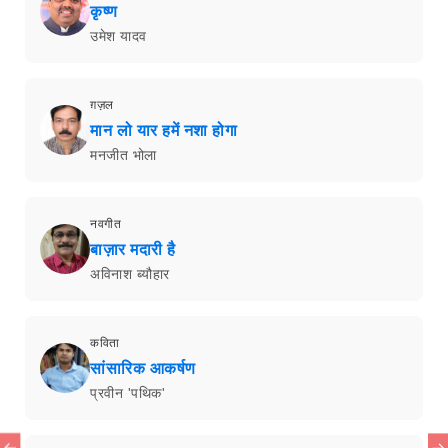
कृष्ण
उमेश यादव
ग़ज़ल
मान लो यार हमें नशा होगा
मनजीत भोला
नवगीत
बाज़ार मदारी है
अविनाश ब्यौहार
कविता
सांसारिक आकर्षण
प्रवीन 'पथिक'