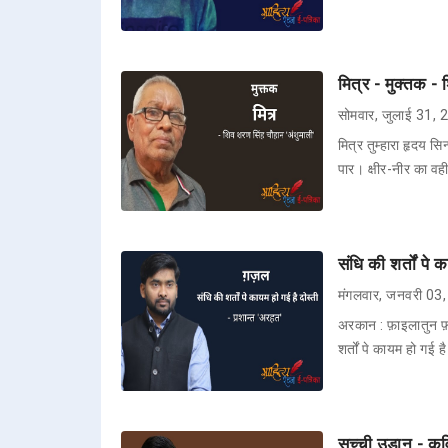
मित्र - मुक्तक -
सोमवार, जुलाई 31,
मित्र तुम्हारा हृदय 
पार। क्षीर-नीर का वही
संधि की शर्तों पे
मंगलवार, जनवरी 03
अरकान : फ़ाइलातुन
शर्तों पे कायम हो गई
सच्ची उड़ान - कव