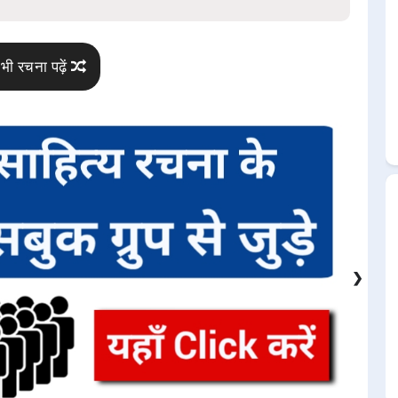
भी रचना पढ़ें
❯