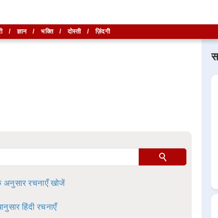
ी
/
ज्ञान
/
भक्ति
/
दोस्ती
/
ज़िंदगी
स
लिखें और
लिखें और
खोजें
खोजें
ा है।
े अनुसार रचनाएँ खोजें
ानुसार हिंदी रचनाएँ