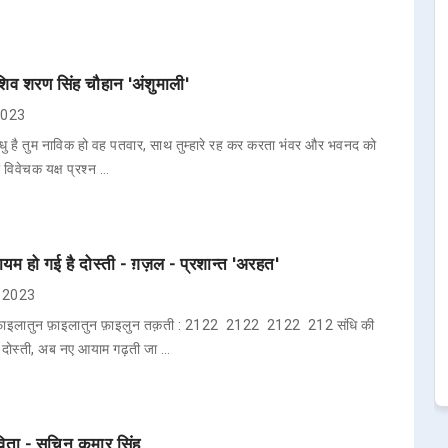
 शिव शरण सिंह चौहान 'अंशुमाली'
 2023
सिन्धु है तुम नाविक हो वह पतवार, साथ तुम्हारे रह कर करता भंवर और भवनद को
 विवेचक यक्ष प्रश्न …
 कायम हो गई है दोस्ती - ग़ज़ल - प्रशान्त 'अरहत'
, 2023
 फ़ाइलातुन फ़ाइलातुन फ़ाइलुन तक़ती : 2122 2122 2122 212 संधि की
 है दोस्ती, अब नए आयाम गढ़ती जा …
िता - सचिन कुमार सिंह