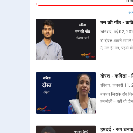
विध
सभ
मन की गाँठ - कवित
शनिवार, मई 02, 20
दो दोस्त आमने सामने 
में, मन ही मन, पहले वो
दोस्त - कविता - 
रविवार, जनवरी 11,
बचपन जिसके संग जिय
हमजोली— वही तो दोस
हमदर्द - रूप घनाक