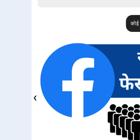
कोई 
❮