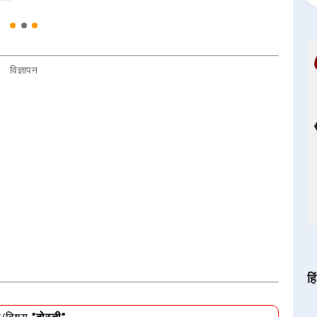
विज्ञापन
हि