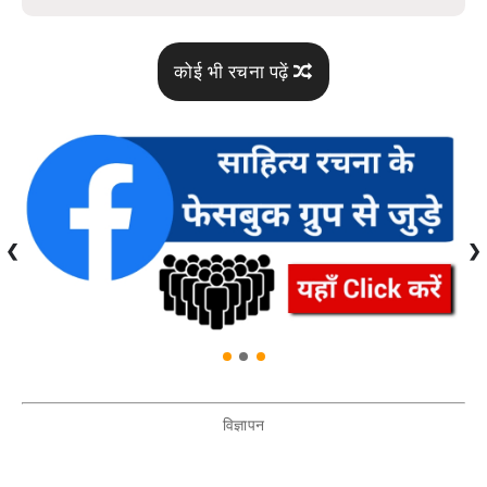
कोई भी रचना पढ़ें
❮
❯
विज्ञापन