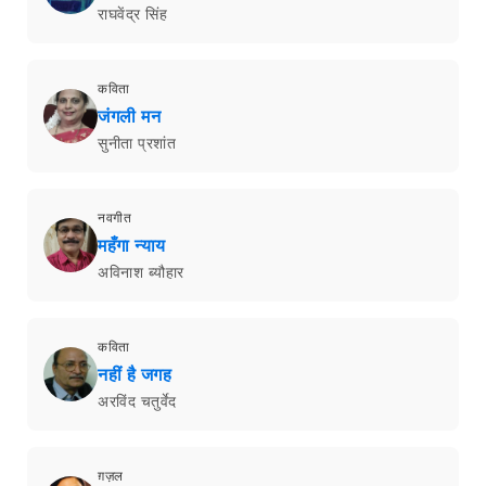
राघवेंद्र सिंह
कविता
जंगली मन
सुनीता प्रशांत
नवगीत
महँगा न्याय
अविनाश ब्यौहार
कविता
नहीं है जगह
अरविंद चतुर्वेद
ग़ज़ल