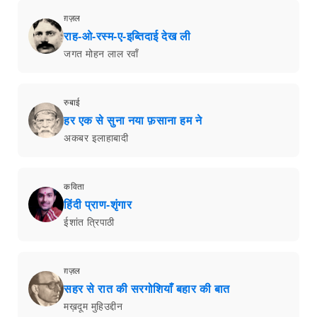
ग़ज़ल
राह-ओ-रस्म-ए-इब्तिदाई देख ली
जगत मोहन लाल रवाँ
रुबाई
हर एक से सुना नया फ़साना हम ने
अकबर इलाहाबादी
कविता
हिंदी प्राण-शृंगार
ईशांत त्रिपाठी
ग़ज़ल
सहर से रात की सरगोशियाँ बहार की बात
मख़दूम मुहिउद्दीन