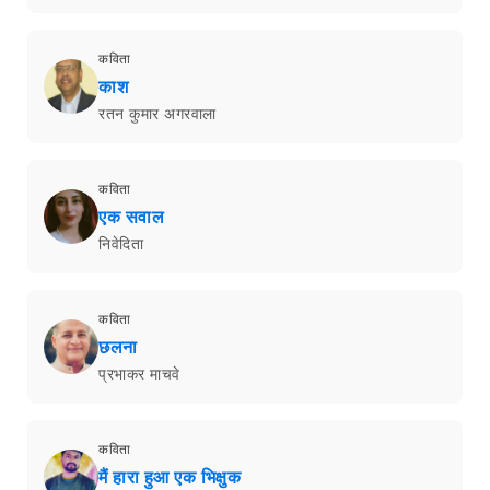
कविता
काश
रतन कुमार अगरवाला
कविता
एक सवाल
निवेदिता
कविता
छलना
प्रभाकर माचवे
कविता
मैं हारा हुआ एक भिक्षुक