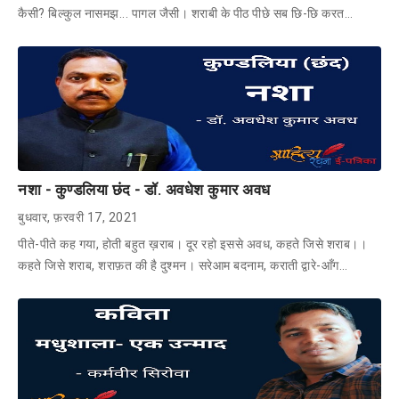
कैसी? बिल्कुल नासमझ... पागल जैसी। शराबी के पीठ पीछे सब छि-छि करत…
नशा - कुण्डलिया छंद - डॉ. अवधेश कुमार अवध
बुधवार, फ़रवरी 17, 2021
पीते-पीते कह गया, होती बहुत ख़राब। दूर रहो इससे अवध, कहते जिसे शराब।।
कहते जिसे शराब, शराफ़त की है दुश्मन। सरेआम बदनाम, कराती द्वारे-आँग…