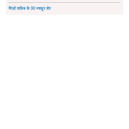
मिर्ज़ा ग़ालिब के 30 मशहूर शेर