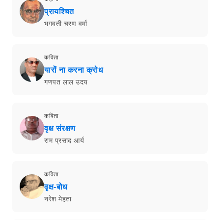
प्रायश्चित
भगवती चरण वर्मा
कविता
यारों ना करना क्रोध
गणपत लाल उदय
कविता
वृक्ष संरक्षण
राम प्रसाद आर्य
कविता
वृक्ष-बोध
नरेश मेहता