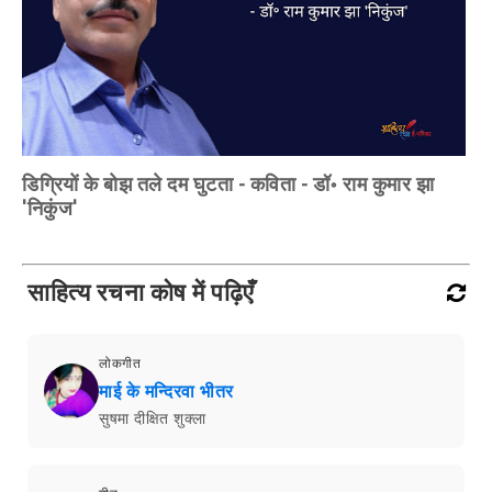
डिग्रियों के बोझ तले दम घुटता - कविता - डॉ॰ राम कुमार झा
'निकुंज'
साहित्य रचना कोष में पढ़िएँ
लोकगीत
माई के मन्दिरवा भीतर
सुषमा दीक्षित शुक्ला