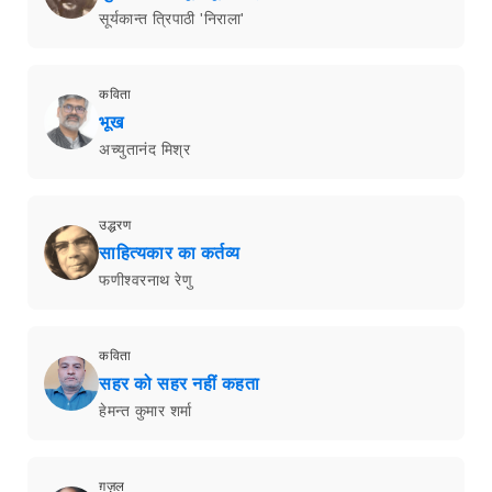
सूर्यकान्त त्रिपाठी 'निराला'
कविता
भूख
अच्युतानंद मिश्र
उद्धरण
साहित्यकार का कर्तव्य
फणीश्वरनाथ रेणु
कविता
सहर को सहर नहीं कहता
हेमन्त कुमार शर्मा
ग़ज़ल