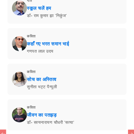
गीत
स्कूल चलें हम
डॉ॰ राम कुमार झा 'निकुंज'
कविता
कहाँ गए भरत समान भाई
गणपत लाल उदय
कविता
सोच का अस्तित्व
सुनीता भट्ट पैन्यूली
कविता
जीवन का पतझड़
डॉ॰ सत्यनारायण चौधरी 'सत्या'