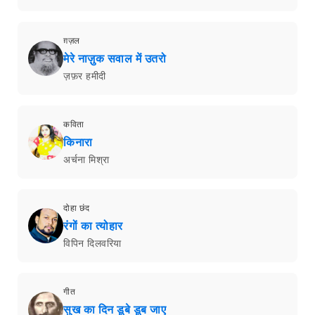
ग़ज़ल
मेरे नाज़ुक सवाल में उतरो
ज़फ़र हमीदी
कविता
किनारा
अर्चना मिश्रा
दोहा छंद
रंगों का त्योहार
विपिन दिलवरिया
गीत
सुख का दिन डूबे डूब जाए