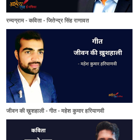
रम्यग्राम - कविता - जितेन्द्र सिंह राणावत
जीवन की ख़ुशहाली - गीत - महेश कुमार हरियाणवी