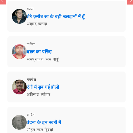
ग़ज़ल
तेरे क़रीब आ के बड़ी उलझनों में हूँ
अहमद फ़राज़
कविता
वक़्त का परिंदा
जयप्रकाश 'जय बाबू'
नवगीत
रंगों में डूब गई होली
अविनाश ब्यौहार
कविता
वंदना के इन स्वरों में
सोहन लाल द्विवेदी