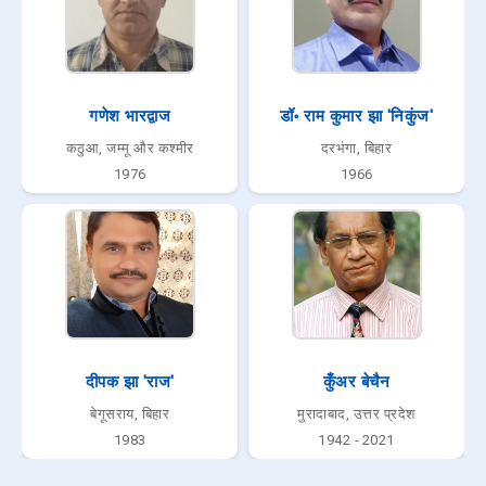
गणेश भारद्वाज
डॉ॰ राम कुमार झा 'निकुंज'
कठुआ, जम्मू और कश्मीर
दरभंगा, बिहार
1976
1966
दीपक झा 'राज'
कुँअर बेचैन
बेगूसराय, बिहार
मुरादाबाद, उत्तर प्रदेश
1983
1942 - 2021