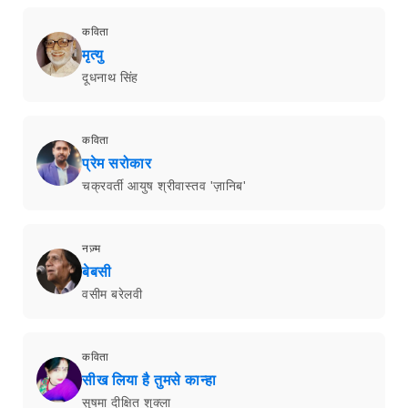
कविता
मृत्यु
दूधनाथ सिंह
कविता
प्रेम सरोकार
चक्रवर्ती आयुष श्रीवास्तव 'ज़ानिब'
नज़्म
बेबसी
वसीम बरेलवी
कविता
सीख लिया है तुमसे कान्हा
सुषमा दीक्षित शुक्ला