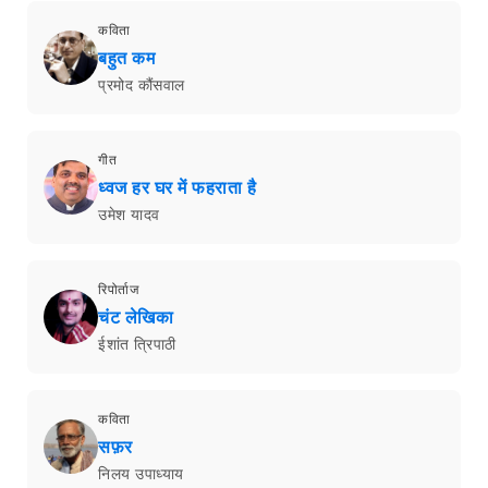
कविता
बहुत कम
प्रमोद कौंसवाल
गीत
ध्वज हर घर में फहराता है
उमेश यादव
रिपोर्ताज
चंट लेखिका
ईशांत त्रिपाठी
कविता
सफ़र
निलय उपाध्याय