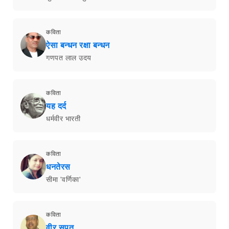
कविता
ऐसा बन्धन रक्षा बन्धन
गणपत लाल उदय
कविता
यह दर्द
धर्मवीर भारती
कविता
धनतेरस
सीमा 'वर्णिका'
कविता
वीर सपूत