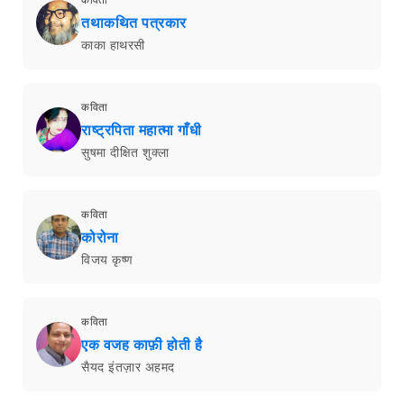
तथाकथित पत्रकार
काका हाथरसी
कविता
राष्ट्रपिता महात्मा गाँधी
सुषमा दीक्षित शुक्ला
कविता
कोरोना
विजय कृष्ण
कविता
एक वजह काफ़ी होती है
सैयद इंतज़ार अहमद