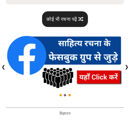
कोई भी रचना पढ़ें
❮
❯
विज्ञापन