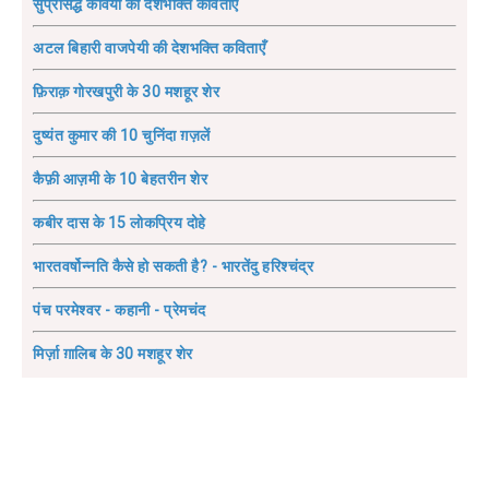
सुप्रसिद्ध कवियों की देशभक्ति कविताएँ
अटल बिहारी वाजपेयी की देशभक्ति कविताएँ
फ़िराक़ गोरखपुरी के 30 मशहूर शेर
दुष्यंत कुमार की 10 चुनिंदा ग़ज़लें
कैफ़ी आज़मी के 10 बेहतरीन शेर
कबीर दास के 15 लोकप्रिय दोहे
भारतवर्षोन्नति कैसे हो सकती है? - भारतेंदु हरिश्चंद्र
पंच परमेश्वर - कहानी - प्रेमचंद
मिर्ज़ा ग़ालिब के 30 मशहूर शेर