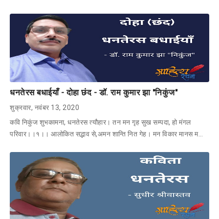
धनतेरस बधाईयाँ - दोहा छंद - डॉ. राम कुमार झा "निकुंज"
शुक्रवार, नवंबर 13, 2020
कवि निकुंज शुभकामना, धनतेरस त्यौहार। तन मन गृह सुख सम्पदा, हो मंगल
परिवार।।१।। आलोकित सद्भाव से,अमन शान्ति नित गेह। मन विकार मानस म…