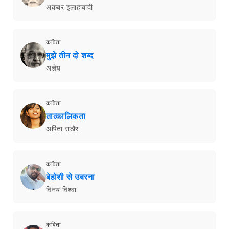
अकबर इलाहाबादी
कविता
मुझे तीन दो शब्द
अज्ञेय
कविता
तात्कालिकता
अर्पिता राठौर
कविता
बेहोशी से उबरना
विनय विश्वा
कविता