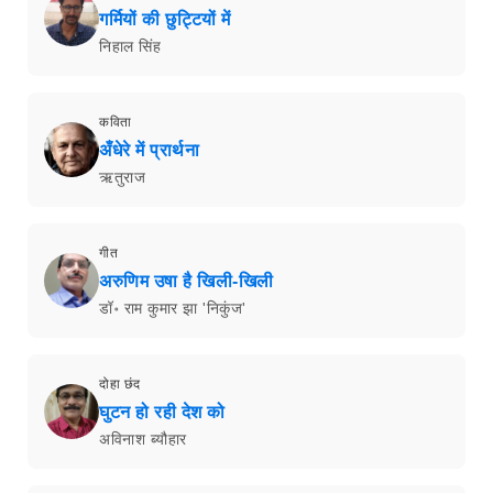
गर्मियों की छुट्टियों में
निहाल सिंह
कविता
अँधेरे में प्रार्थना
ऋतुराज
गीत
अरुणिम उषा है खिली-खिली
डॉ॰ राम कुमार झा 'निकुंज'
दोहा छंद
घुटन हो रही देश को
अविनाश ब्यौहार