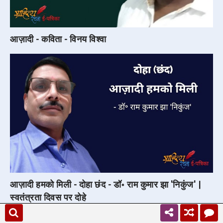
आज़ादी - कविता - विनय विश्वा
आज़ादी हमको मिली - दोहा छंद - डॉ॰ राम कुमार झा 'निकुंज' |
स्वतंत्रता दिवस पर दोहे