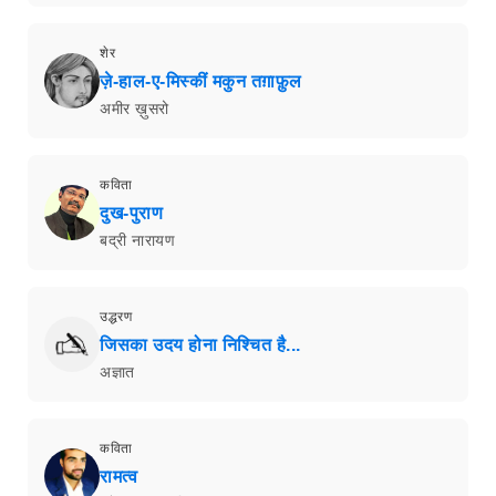
शेर
ज़े-हाल-ए-मिस्कीं मकुन तग़ाफ़ुल
अमीर ख़ुसरो
कविता
दुख-पुराण
बद्री नारायण
उद्धरण
जिसका उदय होना निश्चित है...
अज्ञात
कविता
रामत्व