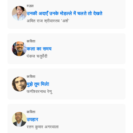
ग़ज़ल
उनकी अदाएँ उनके मोहल्ले में चलते तो देखते
अमित राज श्रीवास्तव 'अर्श'
कविता
कला का समय
पंकज चतुर्वेदी
कविता
मुझे तुम मिले!
फणीश्वरनाथ रेणु
कविता
उपहार
रतन कुमार अगरवाला