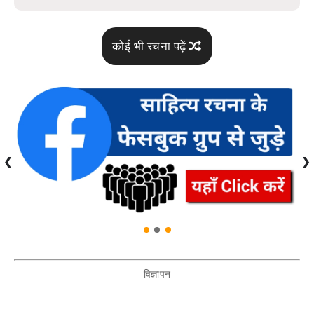
कोई भी रचना पढ़ें
❮
❯
विज्ञापन