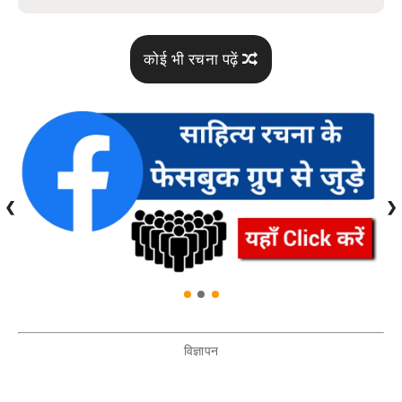
कोई भी रचना पढ़ें
❮
❯
विज्ञापन