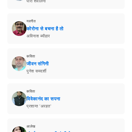
पारो शैवलिनी
नवगीत
कोरोना से बचना है तो
अविनाश ब्यौहार
कविता
जीवन संगिनी
पुनेश समदर्शी
कविता
विवेकानंद का सपना
प्रशान्त 'अरहत'
आलेख