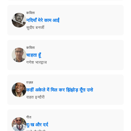
कविता
नदियाँ मेरे काम आईं
सुदीप बनर्जी
कविता
चाहता हूँ
गणेश भारद्वाज
ग़ज़ल
कहीं अकेले में मिल कर झिंझोड़ दूँगा उसे
राहत इन्दौरी
गीत
दुःख और दर्द