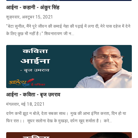
आईना - कहानी - अंकुर सिंह
शुक्रवार, अक्टूबर 15, 2021
"बेटा सुनील, मैंने पूरे जीवन की कमाई नेहा की पढ़ाई में लगा दी, मेरे पास दहेज में देने
के लिए कुछ भी नहीं है।" शिवनारायण जी न…
आईना - कविता - बृज उमराव
मंगलवार, मई 18, 2021
दर्पण कभी झूठ न बोले, देता सबका साथ। मुख की आभा इंगित करता, दिन हो या
फिर रात।। सुघर सलोना देख के मुखड़ा, दर्पण ख़ुद शर्माता है। करे…