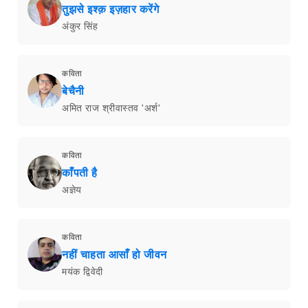
तुझसे इश्क़ इज़हार करेंगे
अंकुर सिंह
कविता
बेचैनी
अमित राज श्रीवास्तव 'अर्श'
कविता
काँपती है
अज्ञेय
कविता
नहीं चाहता आसाँ हो जीवन
मयंक द्विवेदी