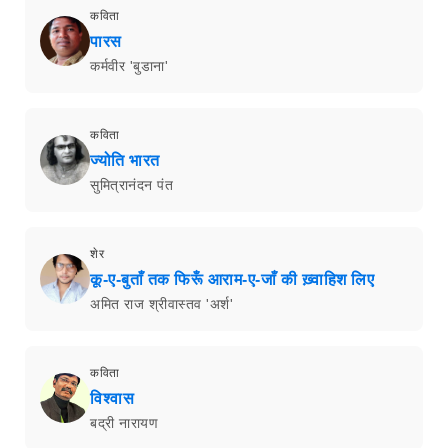
कविता
पारस
कर्मवीर 'बुडाना'
कविता
ज्योति भारत
सुमित्रानंदन पंत
शेर
कू-ए-बुताँ तक फिरूँ आराम-ए-जाँ की ख़्वाहिश लिए
अमित राज श्रीवास्तव 'अर्श'
कविता
विश्वास
बद्री नारायण