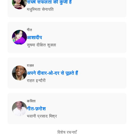
संघर्ष सफलता की कुंजी है
मधुस्मिता सेनापति
गीत
आशादीप
सुषमा दीक्षित शुक्ला
ग़ज़ल
अपने दीवार-ओ-दर से पूछते हैं
राहत इन्दौरी
कविता
गीत-फ़रोश
भवानी प्रसाद मिश्र
विशेष रचनाएँ