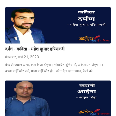
दर्पण - कविता - महेश कुमार हरियाणवी
मंगलवार, मार्च 21, 2023
देख ले जहान आज, कल कैसा होएगा। संचारित दुनिया में, अकेलापन रोएगा।।
बच्चा कहीं और पले, माता कहीं और हो। कौन देगा ज्ञान ध्यान, पैसों की …