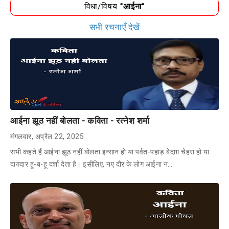
विधा/विषय
"आईना"
सभी रचनाएँ देखें
आईना झूठ नहीं बोलता - कविता - रत्नेश शर्मा
मंगलवार, अप्रैल 22, 2025
सभी कहते हैं आईना झूठ नहीं बोलता इन्सान हो या पर्वत-पहाड़ बेदाग़ चेहरा हो या
दाग़दार हू-ब-हू दर्शा देता है। इसीलिए, नए दौर के लोग आईना न…