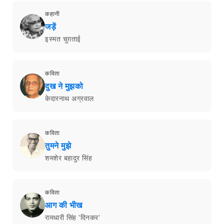
कहानी
जड़ें
इस्मत चुग़ताई
कविता
दुख ने मुझको
केदारनाथ अग्रवाल
कविता
तुमने मुझे
शमशेर बहादुर सिंह
कविता
आग की भीख
रामधारी सिंह 'दिनकर'