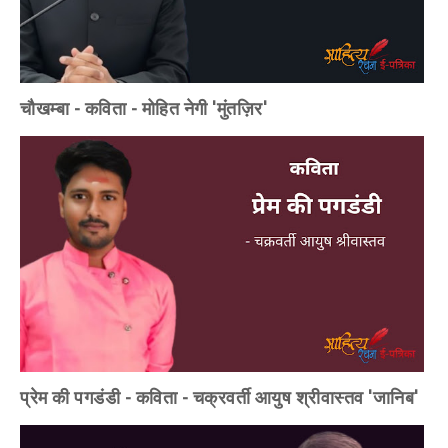
चौखम्बा - कविता - मोहित नेगी 'मुंतज़िर'
प्रेम की पगडंडी - कविता - चक्रवर्ती आयुष श्रीवास्तव 'जानिब'