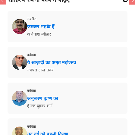
नवगीत
जमकर भड़के हैं
अविनाश ब्यौहार
कविता
ये आज़ादी का अमृत महोत्सव
गणपत लाल उदय
कविता
अनुसरण कृष्ण का
हेमन्त कुमार शर्मा
कविता
नव वर्ष की पहली किरण