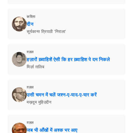
कविता
दीन
सूर्यकान्त त्रिपाठी 'निराला'
ग़ज़ल
हज़ारों ख़्वाहिशें ऐसी कि हर ख़्वाहिश पे दम निकले
मिर्ज़ा ग़ालिब
ग़ज़ल
उसी चमन में चलें जश्न-ए-याद-ए-यार करें
मख़दूम मुहिउद्दीन
ग़ज़ल
जब भी आँखों में अश्क भर आए