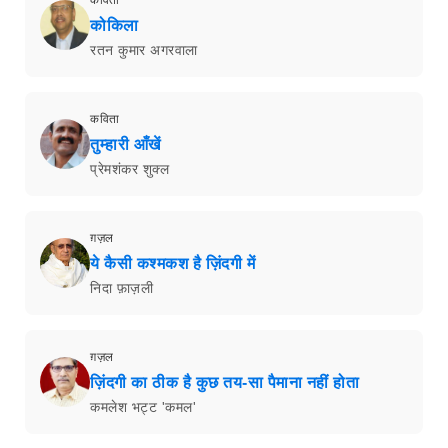
कविता
कोकिला
रतन कुमार अगरवाला
कविता
तुम्हारी आँखें
प्रेमशंकर शुक्ल
ग़ज़ल
ये कैसी कश्मकश है ज़िंदगी में
निदा फ़ाज़ली
ग़ज़ल
ज़िंदगी का ठीक है कुछ तय-सा पैमाना नहीं होता
कमलेश भट्ट 'कमल'