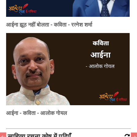
आईना झूठ नहीं बोलता - कविता - रत्नेश शर्मा
आईना - कविता - आलोक गोयल
साहित्य रचना कोष में पढ़िएँ