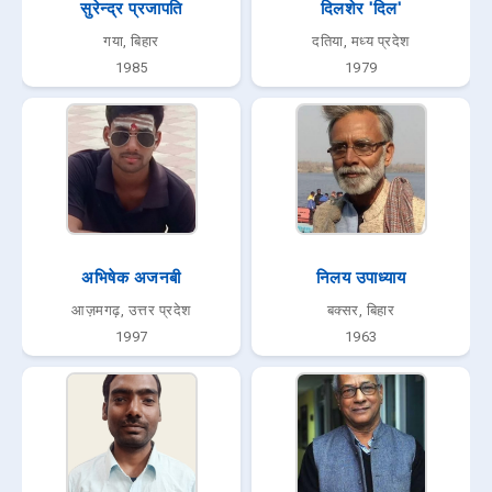
सुरेन्द्र प्रजापति
दिलशेर 'दिल'
गया, बिहार
दतिया, मध्य प्रदेश
1985
1979
अभिषेक अजनबी
निलय उपाध्याय
आज़मगढ़, उत्तर प्रदेश
बक्सर, बिहार
1997
1963