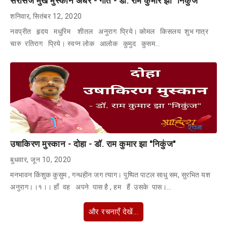
सरसिज मुख मुस्कान अधर - गीत - डॉ. राम कुमार झा "निकुंज"
शनिवार, सितंबर 12, 2020
नवप्रीत हृदय मधुरिम शीतल अनुराग प्रिये। कोमल किसलय शुभ गात्र
चारु रतिराग प्रिये। स्वप्न लोक आलोक कुमुद कुसम…
उषाकिरण मुस्कान - दोहा - डॉ. राम कुमार झा "निकुंज"
बुधवार, जून 10, 2020
मनभावन किंशुक कुसुम , गन्धहीन जग त्याग। पुष्पित पाटल साधु सम, सुरभित यश
अनुराग।।१।। हाँ वह अपने पास है , हम हैं उसके पास।…
और रचनाएँ देखें...