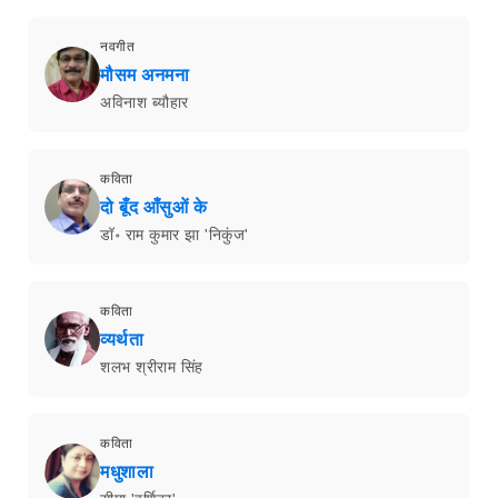
नवगीत
मौसम अनमना
अविनाश ब्यौहार
कविता
दो बूँद आँसुओं के
डॉ॰ राम कुमार झा 'निकुंज'
कविता
व्यर्थता
शलभ श्रीराम सिंह
कविता
मधुशाला