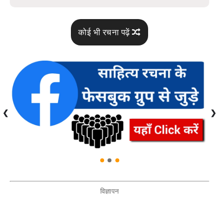
कोई भी रचना पढ़ें
❮
❯
विज्ञापन