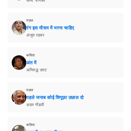
सीमा 'वर्णिका'
ग़ज़ल
रंग इस मौसम में भरना चाहिए
अंजुम रहबर
कविता
अंत में
अनिरुद्ध उमट
ग़ज़ल
पहले जनाब कोई शिगूफ़ा उछाल दो
अदम गोंडवी
कविता