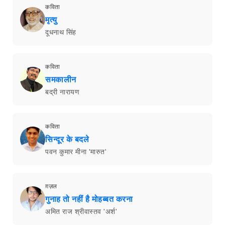
कविता
मृत्यु
दूधनाथ सिंह
कविता
समकालीन
बद्री नारायण
कविता
सिन्दूर के बदले
पवन कुमार मीना 'मारुत'
ग़ज़ल
गुनाह तो नहीं है मोहब्बत करना
अमित राज श्रीवास्तव 'अर्श'