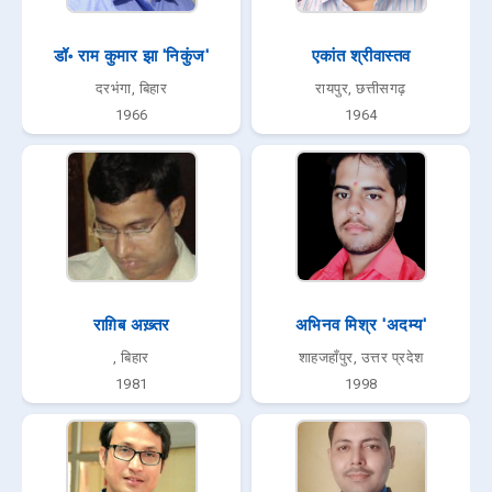
डॉ॰ राम कुमार झा 'निकुंज'
एकांत श्रीवास्तव
दरभंगा, बिहार
रायपुर, छत्तीसगढ़
1966
1964
राग़िब अख़्तर
अभिनव मिश्र 'अदम्य'
, बिहार
शाहजहाँपुर, उत्तर प्रदेश
1981
1998