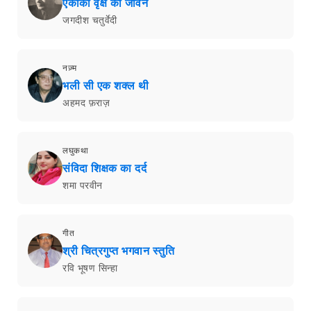
एकाकी वृक्ष का जीवन
जगदीश चतुर्वेदी
नज़्म
भली सी एक शक्ल थी
अहमद फ़राज़
लघुकथा
संविदा शिक्षक का दर्द
शमा परवीन
गीत
श्री चित्रगुप्त भगवान स्तुति
रवि भूषण सिन्हा