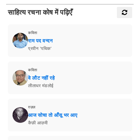
साहित्य रचना कोष में पढ़िएँ
कविता
राम पद वन्दन
प्रवीन 'पथिक'
कविता
वे लौट नहीं रहे
लीलाधर मंडलोई
ग़ज़ल
आज सोचा तो आँसू भर आए
कैफ़ी आज़मी