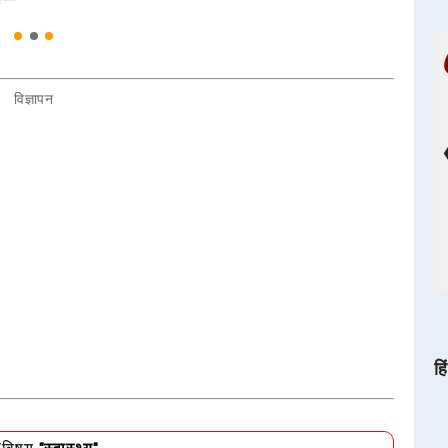
विज्ञापन
हि