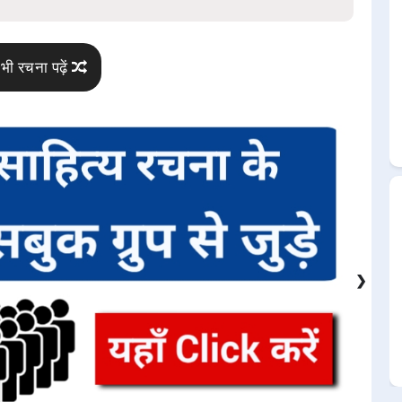
भी रचना पढ़ें
❯