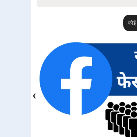
कोई 
❮