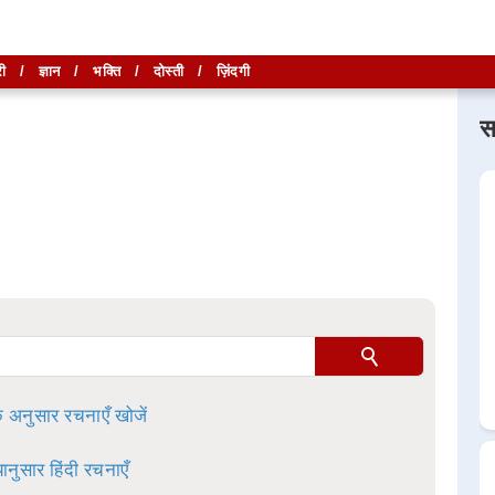
ी
/
ज्ञान
/
भक्ति
/
दोस्ती
/
ज़िंदगी
स
लिखें और
लिखें और
खोजें
खोजें
ा है।
े अनुसार रचनाएँ खोजें
ानुसार हिंदी रचनाएँ