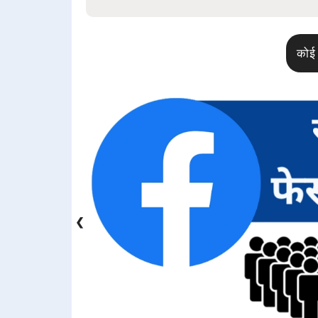
कोई 
❮