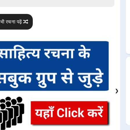
भी रचना पढ़ें
❯