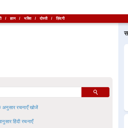
ी
/
ज्ञान
/
भक्ति
/
दोस्ती
/
ज़िंदगी
स
लिखें और
लिखें और
खोजें
खोजें
ा है।
े अनुसार रचनाएँ खोजें
ानुसार हिंदी रचनाएँ