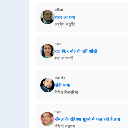
कविता
शहर आ गया
अरविंद चतुर्वेद
ग़ज़ल
रात फिर बोलती रहीं आँखें
रेखा राजवंशी
दोहा छंद
हिंदी भाषा
विपिन दिलवरिया
ग़ज़ल
सँभल के रहिएगा ग़ुस्से में चल रही है हवा
गोविन्द गुलशन