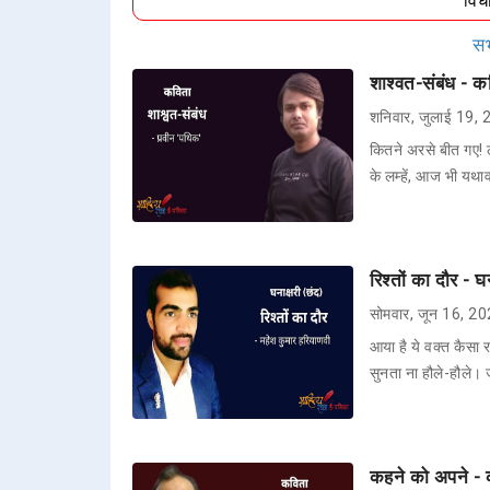
विध
सभ
शाश्वत-संबंध - क
शनिवार, जुलाई 19,
कितने अरसे बीत गए! ल
के लम्हें, आज भी यथाव
रिश्तों का दौर - 
सोमवार, जून 16, 2
आया है ये वक्त कैसा
सुनता ना हौले-हौले।
कहने को अपने - क