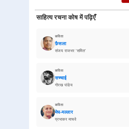
साहित्य रचना कोष में पढ़िएँ
कविता
फ़ैसला
संजय राजभर 'समित'
कविता
सच्चाई
गोरख पांडेय
कविता
मेघ-मल्लार
प्रभाकर माचवे