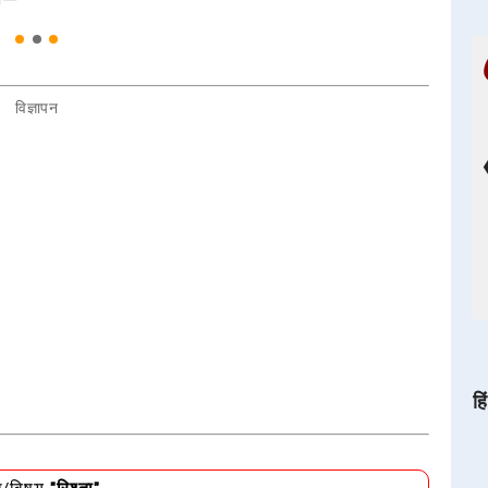
विज्ञापन
हि