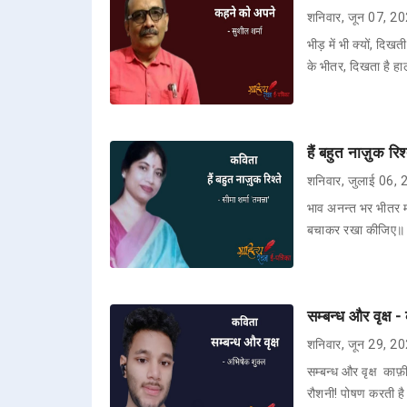
शनिवार, जून 07, 2
भीड़ में भी क्यों, दिखत
के भीतर, दिखता है ह
हैं बहुत नाज़ुक रिश
शनिवार, जुलाई 06,
भाव अनन्त भर भीतर मन 
बचाकर रखा कीजिए॥ ये 
सम्बन्ध और वृक्ष 
शनिवार, जून 29, 2
सम्बन्ध और वृक्ष काफ़
रौशनी! पोषण करती है इ