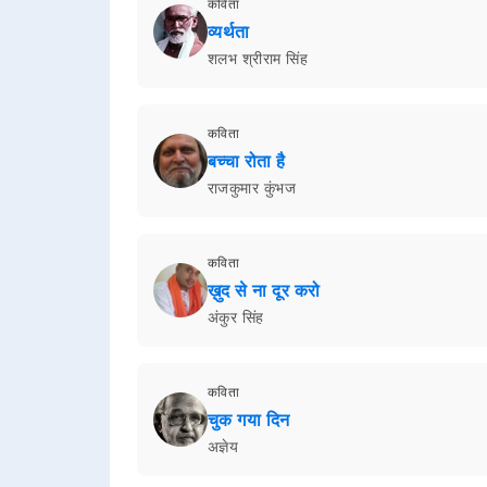
कविता
व्यर्थता
शलभ श्रीराम सिंह
कविता
बच्चा रोता है
राजकुमार कुंभज
कविता
ख़ुद से ना दूर करो
अंकुर सिंह
कविता
चुक गया दिन
अज्ञेय