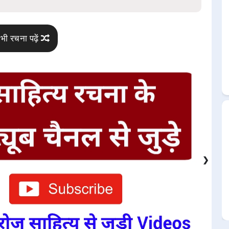
भी रचना पढ़ें
❯