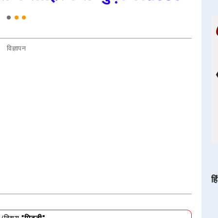
विज्ञापन
हि