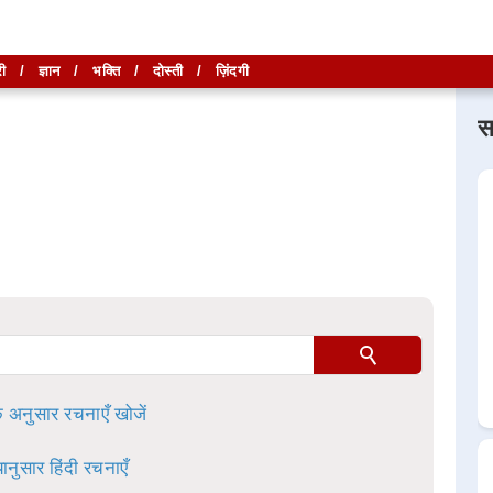
ी
/
ज्ञान
/
भक्ति
/
दोस्ती
/
ज़िंदगी
स
लिखें और
लिखें और
खोजें
खोजें
ा है।
े अनुसार रचनाएँ खोजें
ानुसार हिंदी रचनाएँ