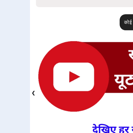
कोई 
❮