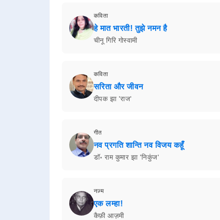
कविता
हे मात भारती! तुझे नमन है
चीनू गिरि गोस्वामी
कविता
सरिता और जीवन
दीपक झा 'राज'
गीत
नव प्रगति शान्ति नव विजय कहूँ
डॉ॰ राम कुमार झा 'निकुंज'
नज़्म
एक लम्हा!
कैफ़ी आज़मी