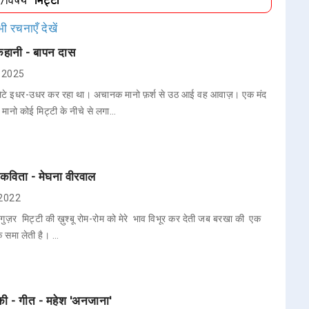
ा/विषय
"मिट्टी"
ी रचनाएँ देखें
 कहानी - बापन दास
7, 2025
ेटे इधर-उधर कर रहा था। अचानक मानो फ़र्श से उठ आई वह आवाज़। एक मंद
 मानो कोई मिट्टी के नीचे से लगा…
- कविता - मेघना वीरवाल
 2022
से गुज़र मिट्टी की ख़ुश्बू रोम-रोम को मेरे भाव विभूर कर देती जब बरखा की एक
तक समा लेती है। …
की - गीत - महेश 'अनजाना'