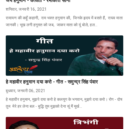
जय हनुमान - कविता - रमाकांत सोनी
शनिवार, जनवरी 16, 2021
रामायण की कहूँ कहानी, राम भक्त हनुमान की, जिनके हृदय में बसते हैं, राघव माता
जानकी। भूख लगी हनुमत को जब, जाकर माता को यूं बोले, हल…
हे महावीर हनुमान दया करो - गीत - समुन्द्र सिंह पंवार
बुधवार, जनवरी 06, 2021
हे महावीर हनुमान, मुझपे दया करो हे कलयुग के भगवान, मुझपे दया करो। रोग - दोष
तुम मेरे हर लेना बल - बुद्धि तुम मुझको देना सूं मैं मूर्ख…