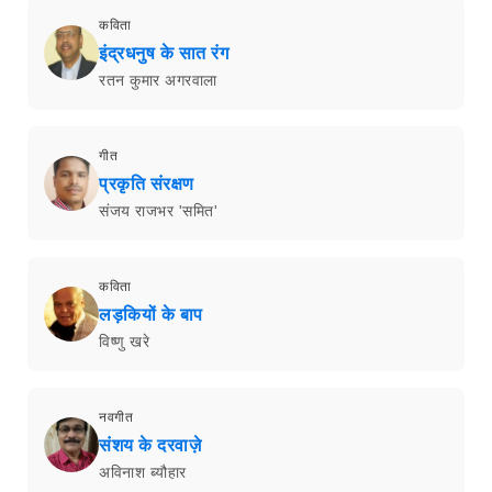
कविता
इंद्रधनुष के सात रंग
रतन कुमार अगरवाला
गीत
प्रकृति संरक्षण
संजय राजभर 'समित'
कविता
लड़कियों के बाप
विष्णु खरे
नवगीत
संशय के दरवाज़े
अविनाश ब्यौहार