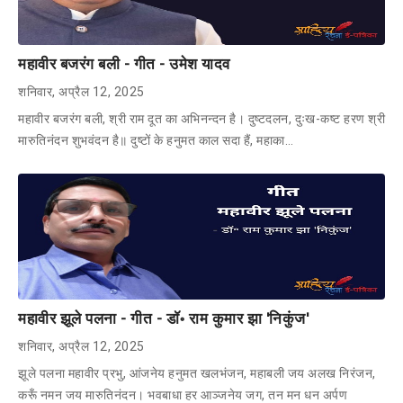
महावीर बजरंग बली - गीत - उमेश यादव
शनिवार, अप्रैल 12, 2025
महावीर बजरंग बली, श्री राम दूत का अभिनन्दन है। दुष्टदलन, दुःख-कष्ट हरण श्री
मारुतिनंदन शुभवंदन है॥ दुष्टों के हनुमत काल सदा हैं, महाका…
महावीर झूले पलना - गीत - डॉ॰ राम कुमार झा 'निकुंज'
शनिवार, अप्रैल 12, 2025
झूले पलना महावीर प्रभु, आंजनेय हनुमत खलभंजन, महाबली जय अलख निरंजन,
करूँ नमन जय मारुतिनंदन। भवबाधा हर आञ्जनेय जग, तन मन धन अर्पण