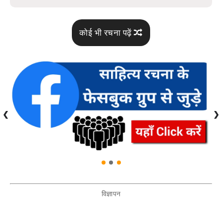
कोई भी रचना पढ़ें
❮
❯
विज्ञापन