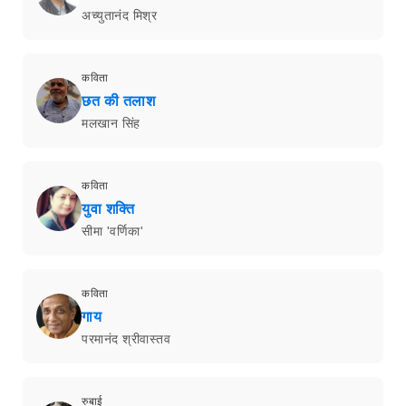
अच्युतानंद मिश्र
कविता
छत की तलाश
मलखान सिंह
कविता
युवा शक्ति
सीमा 'वर्णिका'
कविता
गाय
परमानंद श्रीवास्तव
रुबाई