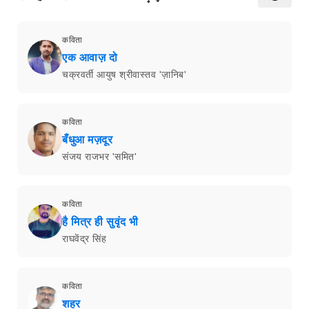
कविता
एक आवाज़ दो
चक्रवर्ती आयुष श्रीवास्तव 'ज़ानिब'
कविता
बँधुआ मज़दूर
संजय राजभर 'समित'
कविता
है मित्र ही सुवृंद भी
राघवेंद्र सिंह
कविता
शहर