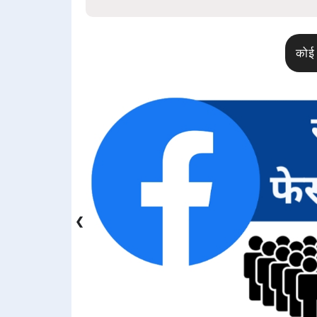
कोई 
❮