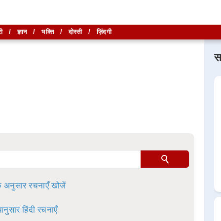
ी
/
ज्ञान
/
भक्ति
/
दोस्ती
/
ज़िंदगी
स
लिखें और
लिखें और
खोजें
खोजें
ा है।
े अनुसार रचनाएँ खोजें
ानुसार हिंदी रचनाएँ