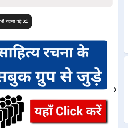
भी रचना पढ़ें
❯