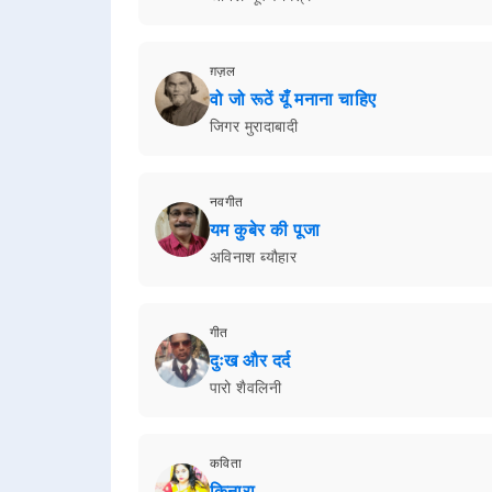
ग़ज़ल
वो जो रूठें यूँ मनाना चाहिए
जिगर मुरादाबादी
नवगीत
यम कुबेर की पूजा
अविनाश ब्यौहार
गीत
दुःख और दर्द
पारो शैवलिनी
कविता
किनारा