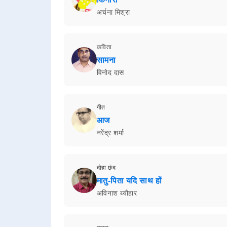
अर्चना मिश्रा
कविता
सामना
विनोद दास
गीत
आज
नरेंद्र शर्मा
दोहा छंद
मातु-पिता यदि साथ हों
अविनाश ब्यौहार