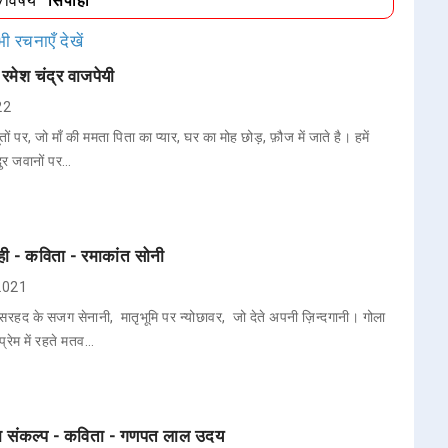
ा/विषय
"सिपाही"
ी रचनाएँ देखें
रमेश चंद्र वाजपेयी
022
पूतों पर, जो माँ की ममता पिता का प्यार, घर का मोह छोड़, फ़ौज में जाते है। हमें
दुर जवानों पर…
ही - कविता - रमाकांत सोनी
 2021
 सरहद के सजग सेनानी, मातृभूमि पर न्योछावर, जो देते अपनी ज़िन्दगानी। गोला
प्रेम में रहते मतव…
का संकल्प - कविता - गणपत लाल उदय