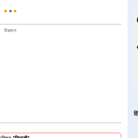
विज्ञापन
हि