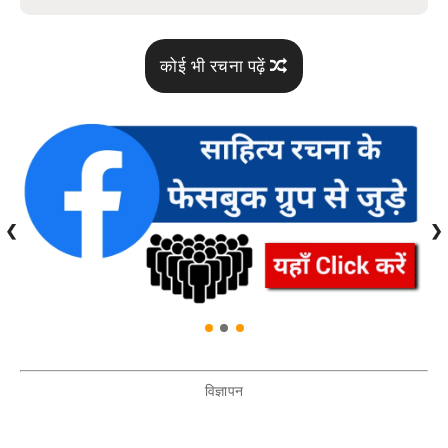
कोई भी रचना पढ़ें
❮
❯
विज्ञापन