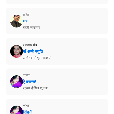
कविता
घर
बद्री नारायण
पंचचामर छंद
माँ अम्बे स्तुति
अभिनव मिश्र 'अदम्य'
कविता
ऐ बसन्त!
सुषमा दीक्षित शुक्ला
कविता
सिंहनी