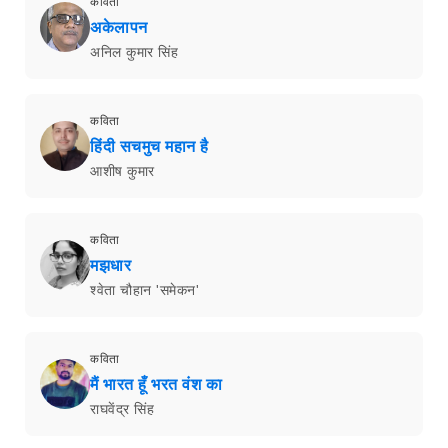
कविता
अकेलापन
अनिल कुमार सिंह
कविता
हिंदी सचमुच महान है
आशीष कुमार
कविता
मझधार
श्वेता चौहान 'समेकन'
कविता
मैं भारत हूँ भरत वंश का
राघवेंद्र सिंह