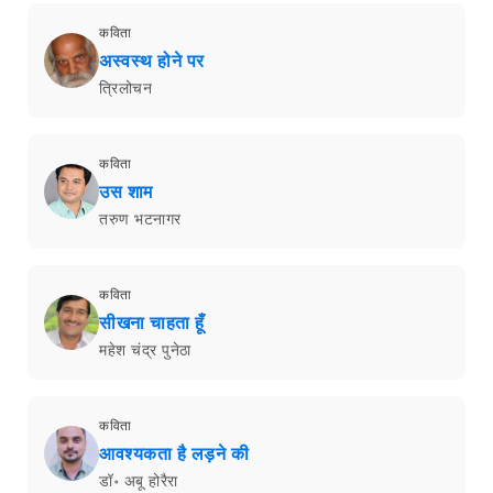
कविता
अस्वस्थ होने पर
त्रिलोचन
कविता
उस शाम
तरुण भटनागर
कविता
सीखना चाहता हूँ
महेश चंद्र पुनेठा
कविता
आवश्यकता है लड़ने की
डॉ॰ अबू होरैरा