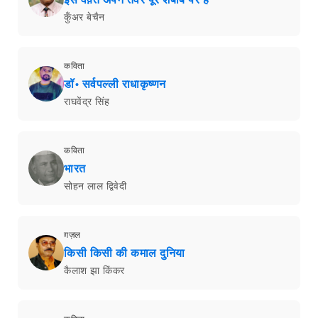
कुँअर बेचैन
कविता
डॉ॰ सर्वपल्ली राधाकृष्णन
राघवेंद्र सिंह
कविता
भारत
सोहन लाल द्विवेदी
ग़ज़ल
किसी किसी की कमाल दुनिया
कैलाश झा किंकर