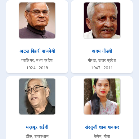
अटल बिहारी वाजपेयी
अदम गोंडवी
ग्वालियर, मध्य प्रदेश
गोण्डा, उत्तर प्रदेश
1924 - 2018
1947 - 2011
मख़मूर सईदी
संस्कृती शाबा गावकर
टोंक, राजस्थान
केपेम, गोवा