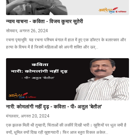
न्याय याचना - कविता - विजय कुमार सुतेरी
सोमवार, अगस्त 26, 2024
रचना पृष्ठभूमि: यह रचना पश्चिम बंगाल में हाल में हुए एक डॉक्टर के बलात्कार और
हत्या के विषय में है जिसमें महिलाओं को अपनी शक्ति और ऊर्…
नारी: कोमलांगी नहीं दृढ़ - कविता - पी॰ अतुल 'बेतौल'
मंगलवार, अगस्त 20, 2024
एक झलक मिली थी तुम्हारी, चिंताओं की लकीरें दिखी भारी। ख़ुशियों पर धूल जमी है
क्यों, धूमिल क्यों दिख रही ख़ुशगवारी। फिर आज बहुत विकल अकेल…