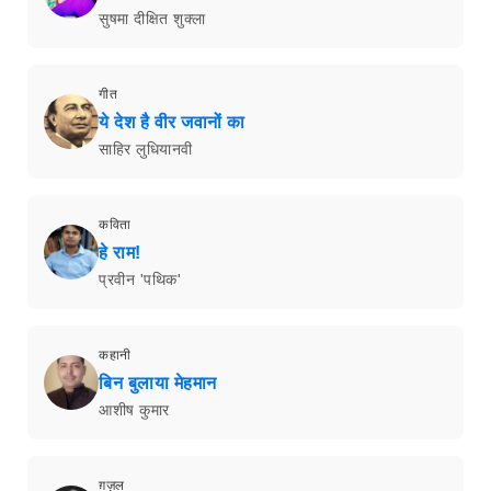
सुषमा दीक्षित शुक्ला
गीत
ये देश है वीर जवानों का
साहिर लुधियानवी
कविता
हे राम!
प्रवीन 'पथिक'
कहानी
बिन बुलाया मेहमान
आशीष कुमार
ग़ज़ल