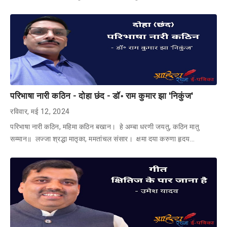
परिभाषा नारी कठिन - दोहा छंद - डॉ॰ राम कुमार झा 'निकुंज'
रविवार, मई 12, 2024
परिभाषा नारी कठिन, महिमा कठिन बखान। हे अम्बा धरणी जयतु, कठिन मातु
सम्मान॥ लज्जा श्रद्धा मातृका, ममतांचल संसार। क्षमा दया करुणा हृदय…