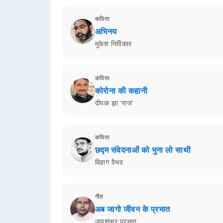
कविता
अभिनय
मुकेश निर्विकार
कविता
कोरोना की कहानी
दीपक झा 'राज'
कविता
छद्म संवेदनाओं को भुना लो साथी
विहाग वैभव
गीत
अब जागो जीवन के प्रभात
जयशंकर प्रसाद