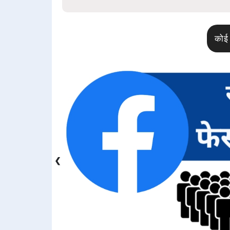
कोई 
❮