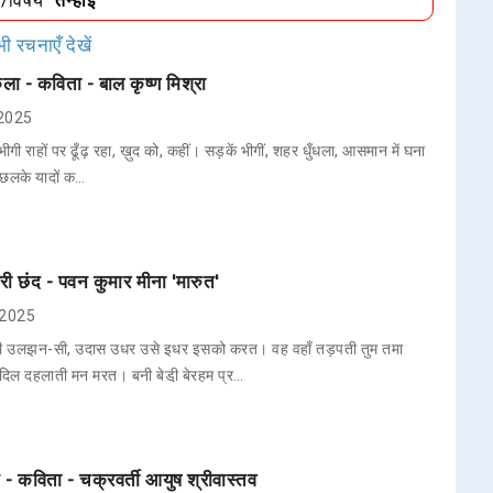
ा/विषय
"तन्हाई"
ी रचनाएँ देखें
केला - कविता - बाल कृष्ण मिश्रा
 2025
 भीगी राहों पर ढूँढ़ रहा, ख़ुद को, कहीं। सड़कें भीगीं, शहर धुँधला, आसमान में घना
े छलके यादों क…
्षरी छंद - पवन कुमार मीना 'मारुत'
, 2025
नी उलझन-सी, उदास उधर उसे इधर इसको करत। वह वहाँ तड़पती तुम तमा
दिल दहलाती मन मरत। बनी बेडी़ बेरहम प्र…
 - कविता - चक्रवर्ती आयुष श्रीवास्तव