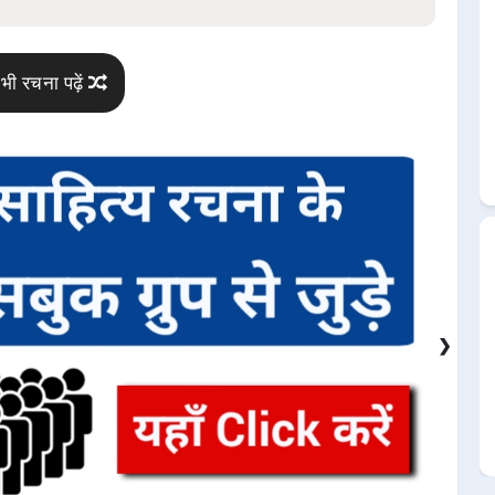
भी रचना पढ़ें
❯