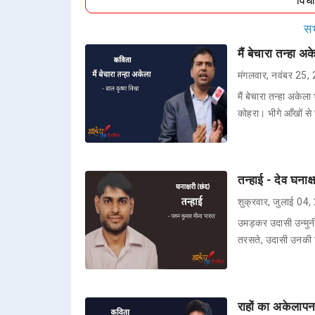
विध
सभ
मैं बेचारा तन्हा अ
मंगलवार, नवंबर 25,
मैं बेचारा तन्हा अकेला
कोहरा। भीगे आँखों स
तन्हाई - देव घनाक
शुक्रवार, जुलाई 04
उमड़कर उदासी उन्मु
तरसते, उदासी उनकी 
राहों का अकेलापन