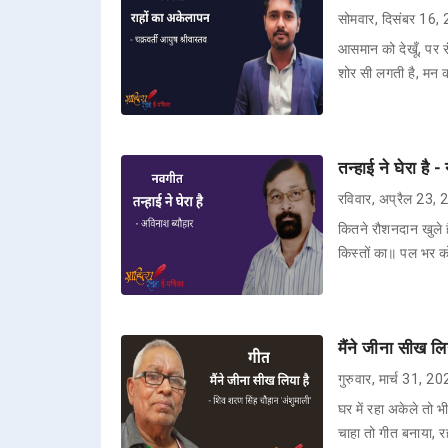
सोमवार, दिसंबर 16,
आसमान को देखूँ, पर रं
शोर सी लगती है, मन
तन्हाई ने घेरा है
रविवार, अप्रैल 23,
कितने रौशनदान खुले ह
किस्तों का॥ पल भर क
मैंने जीना सीख लि
गुरुवार, मार्च 31, 2
घर में रहा अकेले तो भ
चाहा तो गीत बनाया, र