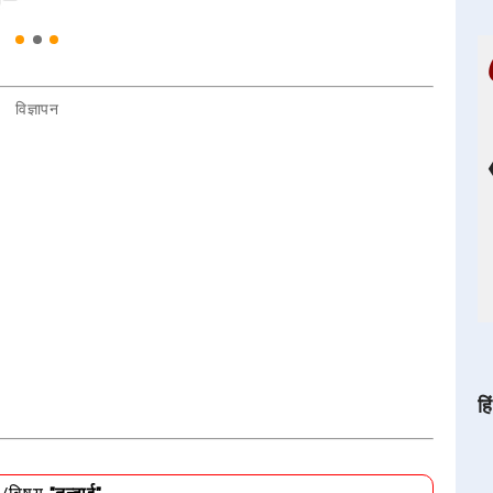
विज्ञापन
हि