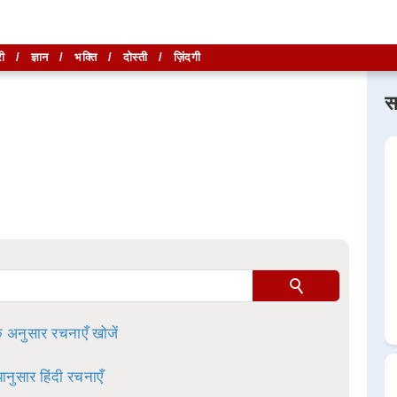
ी
/
ज्ञान
/
भक्ति
/
दोस्ती
/
ज़िंदगी
स
लिखें और
लिखें और
खोजें
खोजें
ा है।
े अनुसार रचनाएँ खोजें
ानुसार हिंदी रचनाएँ