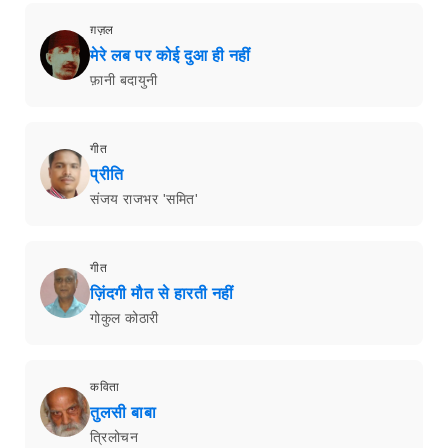
ग़ज़ल
मेरे लब पर कोई दुआ ही नहीं
फ़ानी बदायुनी
गीत
प्रीति
संजय राजभर 'समित'
गीत
ज़िंदगी मौत से हारती नहीं
गोकुल कोठारी
कविता
तुलसी बाबा
त्रिलोचन