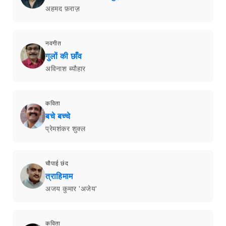
अहमद फ़राज़
नवगीत
गुलों की छाँव
अविनाश ब्यौहार
कविता
बचे बच्चे
प्रेमशंकर शुक्ल
चौपाई छंद
त्राहिमाम
अजय कुमार 'अजेय'
कविता