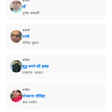
कविता
माँ
पुनेश समदर्शी
कहानी
पत्नी
जैनेंद्र कुमार
कविता
बुद्ध बनने की इच्छा
प्रशान्त 'अरहत'
कविता
संभलना सीखिए
शमा परवीन