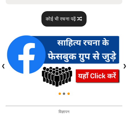
कोई भी रचना पढ़ें
❮
❯
विज्ञापन