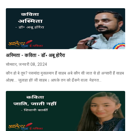
अस्मिता - कविता - डॉ॰ अबू होरैरा
सोमवार, जनवरी 08, 2024
कौन हो बे तुम? पसमांदा मुसलमान हैं साहब अबे कौन सी जात से हो अन्सारी हैं साहब
ओह्ह... जुलाहा हो! जी साहब। आपके तन को ढँकने वाला मेहनत…