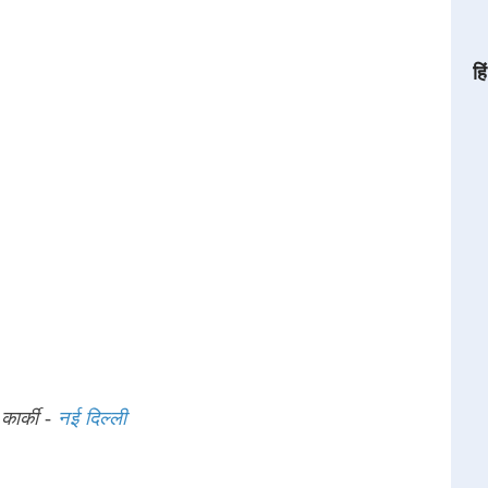
हि
कार्की -
नई दिल्ली