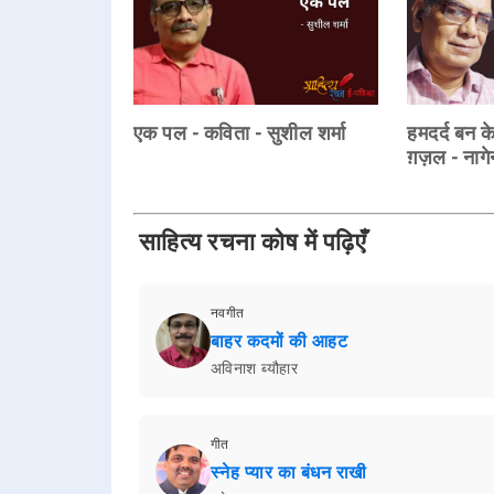
एक पल - कविता - सुशील शर्मा
हमदर्द बन के 
ग़ज़ल - नागेन्
साहित्य रचना कोष में पढ़िएँ
नवगीत
बाहर कदमों की आहट
अविनाश ब्यौहार
गीत
स्नेह प्यार का बंधन राखी