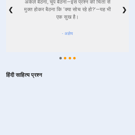
अकेले बैठना, चुप बैठना—इस प्रश्न की चिंता से
❮
❯
मुक्त होकर बैठना कि ‘क्या सोच रहे हो?’—यह भी
एक सुख है।
- अज्ञेय
हिंदी साहित्य प्रश्न