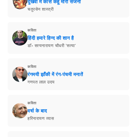
दुखवा मैं कासे कहूँ मोरी सजनी
चतुरसेन शास्त्री
कविता
हिंदी हमारे हिन्द की शान है
डॉ॰ सत्यनारायण चौधरी 'सत्या'
कविता
रंगमयी झाँकी में रंग-पंचमी मनातें
गणपत लाल उदय
कविता
वर्षा के बाद
हरिनारायण व्यास