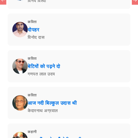
विनय विश्वा
कविता
दोपहर
विनोद दास
कविता
बेटियों को पढ़ने दो
गणपत लाल उदय
कविता
आज नदी बिल्कुल उदास थी
केदारनाथ अग्रवाल
कहानी