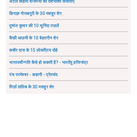
अटल बिहारी वाजपेयी की देशभक्ति कविताएँ
फ़िराक़ गोरखपुरी के 30 मशहूर शेर
दुष्यंत कुमार की 10 चुनिंदा ग़ज़लें
कैफ़ी आज़मी के 10 बेहतरीन शेर
कबीर दास के 15 लोकप्रिय दोहे
भारतवर्षोन्नति कैसे हो सकती है? - भारतेंदु हरिश्चंद्र
पंच परमेश्वर - कहानी - प्रेमचंद
मिर्ज़ा ग़ालिब के 30 मशहूर शेर