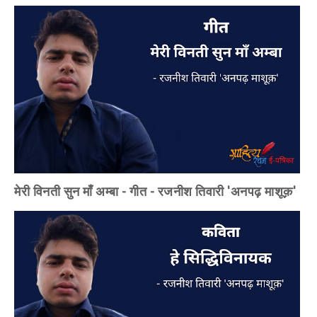
मेरी विनती सुन माँ अम्बा - गीत - रजनीश तिवारी 'अनपढ़ माशूक़'