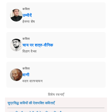
कविता
उम्मीदें
हेमन्त शेष
कविता
चाय पर शत्रु-सैनिक
विहाग वैभव
कविता
वाणी
मदन वात्स्यायन
विशेष रचनाएँ
सुप्रसिद्ध कवियों की देशभक्ति कविताएँ