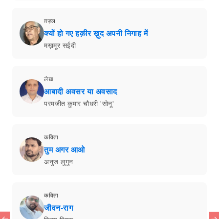
ग़ज़ल
क्यों हो गए हक़ीर ख़ुद अपनी निगाह में
मख़मूर सईदी
लेख
आबादी अवसर या अवसाद
परमजीत कुमार चौधरी 'सोनू'
कविता
तुम अगर आओ
अनुज लुगुन
कविता
जीवन-राग