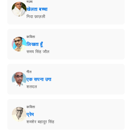
नज़्म
खेलता बच्चा
निदा फ़ाज़ली
कविता
लिखता हूँ
समय सिंह जौल
गीत
एक सपना उगा
शतदल
कविता
प्रेम
शमशेर बहादुर सिंह