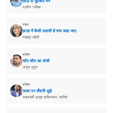
छोड़ दी मुहब्बत मैंने
प्रवीन 'पथिक'
ग़ज़ल
फ़ज़ा में कैसी उदासी है क्या कहा जाए
मख़मूर सईदी
कविता
चाँद चौरा का मोची
अनुज लुगुन
कविता
अधर पर सँवारूँ तुझे
चक्रवर्ती आयुष श्रीवास्तव 'ज़ानिब'