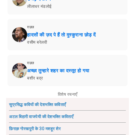
लीलाधर मंडलोई
ग़ज़ल
हादसों की ज़द पे हैं तो मुस्कुराना छोड़ दें
वसीम बरेलवी
ग़ज़ल
अच्छा तुम्हारे शहर का दस्तूर हो गया
बशीर बद्र
विशेष रचनाएँ
सुप्रसिद्ध कवियों की देशभक्ति कविताएँ
अटल बिहारी वाजपेयी की देशभक्ति कविताएँ
फ़िराक़ गोरखपुरी के 30 मशहूर शेर