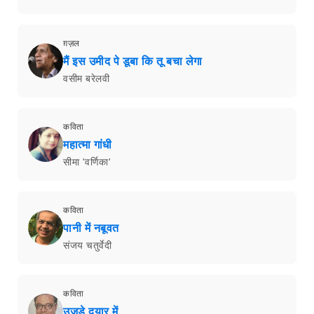
ग़ज़ल
मैं इस उमीद पे डूबा कि तू बचा लेगा
वसीम बरेलवी
कविता
महात्मा गांधी
सीमा 'वर्णिका'
कविता
पानी में नबूवत
संजय चतुर्वेदी
कविता
उजड़े दयार में