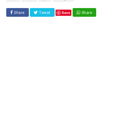
Save
Share
Tweet
Share