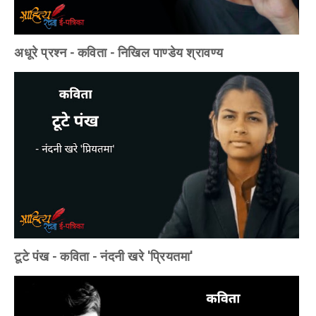
अधूरे प्रश्न - कविता - निखिल पाण्डेय श्रावण्य
टूटे पंख - कविता - नंदनी खरे 'प्रियतमा'