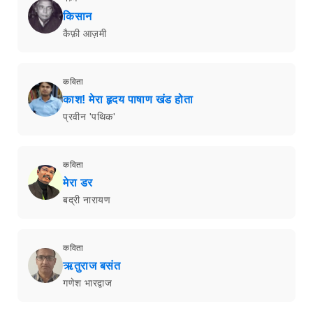
किसान
कैफ़ी आज़मी
कविता
काश! मेरा हृदय पाषाण खंड होता
प्रवीन 'पथिक'
कविता
मेरा डर
बद्री नारायण
कविता
ऋतुराज बसंत
गणेश भारद्वाज