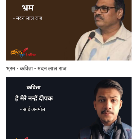
भ्रम - कविता - मदन लाल राज