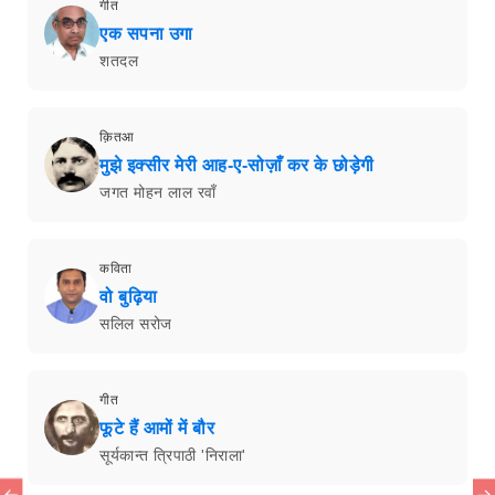
गीत
एक सपना उगा
शतदल
क़ितआ
मुझे इक्सीर मेरी आह-ए-सोज़ाँ कर के छोड़ेगी
जगत मोहन लाल रवाँ
कविता
वो बुढ़िया
सलिल सरोज
गीत
फूटे हैं आमों में बौर
सूर्यकान्त त्रिपाठी 'निराला'