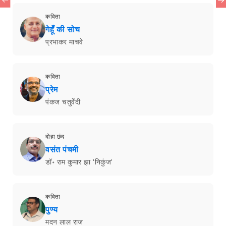
कविता
गेहूँ की सोच
प्रभाकर माचवे
कविता
प्रेम
पंकज चतुर्वेदी
दोहा छंद
वसंत पंचमी
डॉ॰ राम कुमार झा 'निकुंज'
कविता
पुण्य
मदन लाल राज