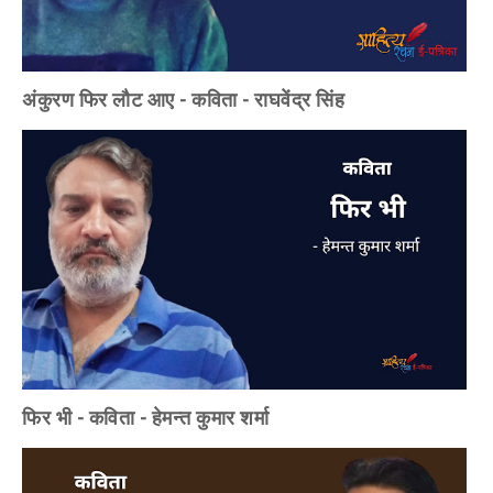
अंकुरण फिर लौट आए - कविता - राघवेंद्र सिंह
फिर भी - कविता - हेमन्त कुमार शर्मा