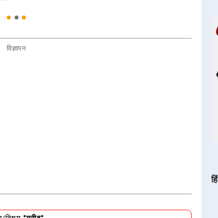
विज्ञापन
हि