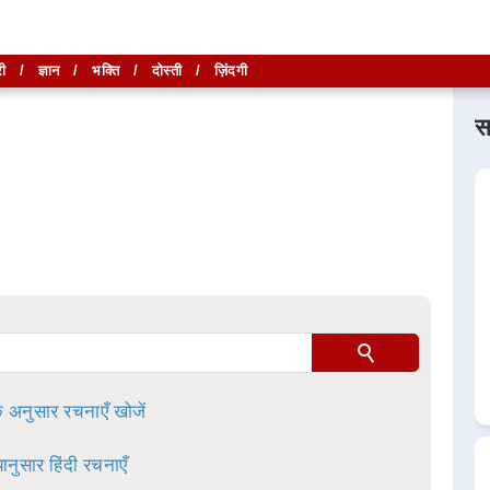
ी
/
ज्ञान
/
भक्ति
/
दोस्ती
/
ज़िंदगी
स
लिखें और
लिखें और
खोजें
खोजें
ा है।
े अनुसार रचनाएँ खोजें
ानुसार हिंदी रचनाएँ