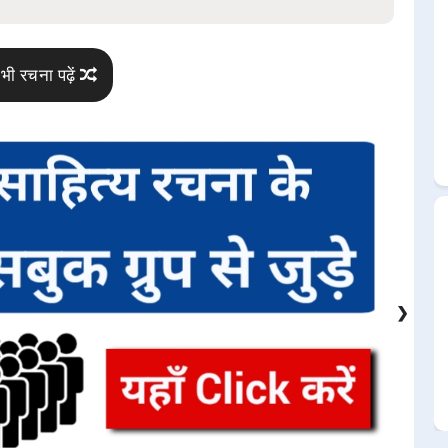
भी रचना पढ़ें
❯