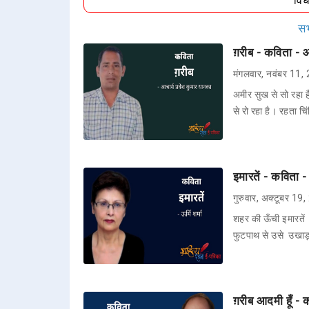
वि
सभ
ग़रीब - कविता - आ
मंगलवार, नवंबर 11,
अमीर सुख से सो रहा है 
से रो रहा है। रहता च
इमारतें - कविता - 
गुरुवार, अक्टूबर 19
शहर की ऊँची इमारतें
फुटपाथ से उसे उखा
ग़रीब आदमी हूँ -