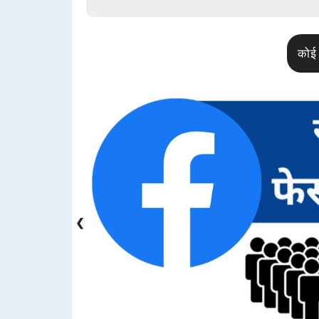
कोई 
❮