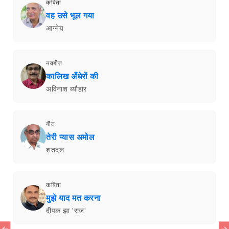
कविता
वह उसे भूल गया
आग्नेय
नवगीत
कालिख अँधेरों की
अविनाश ब्यौहार
गीत
तेरी प्यास अमोल
शतदल
कविता
मुझे याद मत करना
दीपक झा 'राज'