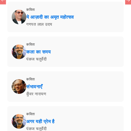
कविता
ये आज़ादी का अमृत महोत्सव
गणपत लाल उदय
कविता
कला का समय
पंकज चतुर्वेदी
कविता
संभावनाएँ
कुँवर नारायण
कविता
अगर यही प्रेम है
पंकज चतुर्वेदी