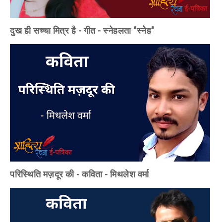
दुख ही सच्चा मित्र है - गीत - स्नेहलता "स्नेह"
परिस्थिति मज़दूर की - कविता - मिथलेश वर्मा