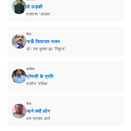
वो लड़की
प्रशान्त 'अरहत'
गीत
गाऊँ सियाराम भजन
डॉ॰ राम कुमार झा 'निकुंज'
कविता
प्रेयसी के प्रति
प्रवीन 'पथिक'
गीत
जाने क्यों लोग
राम प्रसाद आर्य