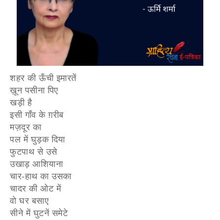
शहर की ऊँची इमारतें
ख़ून पसीना पिए
खड़ी है
इसी गाँव के ग़रीब
मज़दूर का
पल में घुड़क दिया
फुटपाथ से उसे
उखाड़ आशियाना
चार-हाथ का उसका
चादर की ओट में
वो घर बसाए
सीने में घुटनें समेटे