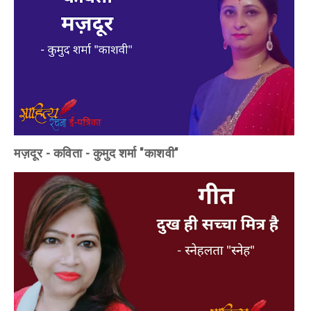
मज़दूर - कविता - कुमुद शर्मा "काशवी"