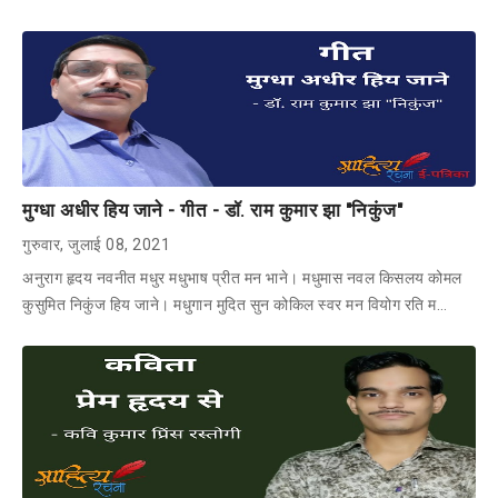
मुग्धा अधीर हिय जाने - गीत - डॉ. राम कुमार झा "निकुंज"
गुरुवार, जुलाई 08, 2021
अनुराग हृदय नवनीत मधुर मधुभाष प्रीत मन भाने। मधुमास नवल किसलय कोमल
कुसुमित निकुंज हिय जाने। मधुगान मुदित सुन कोकिल स्वर मन वियोग रति म…