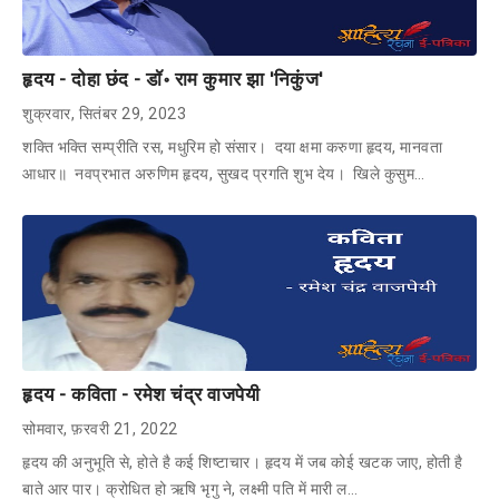
हृदय - दोहा छंद - डॉ॰ राम कुमार झा 'निकुंज'
शुक्रवार, सितंबर 29, 2023
शक्ति भक्ति सम्प्रीति रस, मधुरिम हो संसार। दया क्षमा करुणा हृदय, मानवता
आधार॥ नवप्रभात अरुणिम हृदय, सुखद प्रगति शुभ देय। खिले कुसुम…
हृदय - कविता - रमेश चंद्र वाजपेयी
सोमवार, फ़रवरी 21, 2022
हृदय की अनुभूति से, होते है कई शिष्टाचार। हृदय में जब कोई खटक जाए, होती है
बाते आर पार। क्रोधित हो ऋषि भृगु ने, लक्ष्मी पति में मारी ल…