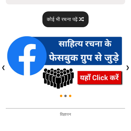
कोई भी रचना पढ़ें
❮
❯
विज्ञापन