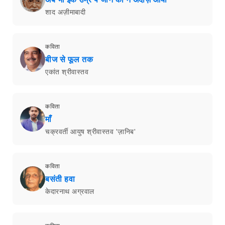
शाद अज़ीमाबादी
कविता
बीज से फूल तक
एकांत श्रीवास्तव
कविता
माँ
चक्रवर्ती आयुष श्रीवास्तव 'ज़ानिब'
कविता
बसंती हवा
केदारनाथ अग्रवाल