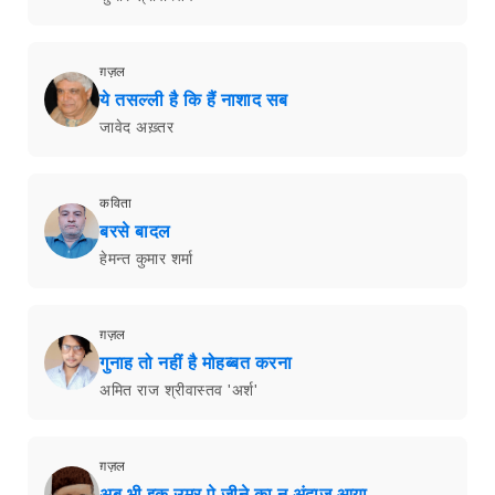
ग़ज़ल
ये तसल्ली है कि हैं नाशाद सब
जावेद अख़्तर
कविता
बरसे बादल
हेमन्त कुमार शर्मा
ग़ज़ल
गुनाह तो नहीं है मोहब्बत करना
अमित राज श्रीवास्तव 'अर्श'
ग़ज़ल
अब भी इक उम्र पे जीने का न अंदाज़ आया