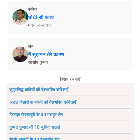
कविता
छोटी-सी आशा
मदन लाल राज
गीत
मैं सुहागन तेरे कारण
आशीष कुमार
विशेष रचनाएँ
सुप्रसिद्ध कवियों की देशभक्ति कविताएँ
अटल बिहारी वाजपेयी की देशभक्ति कविताएँ
फ़िराक़ गोरखपुरी के 30 मशहूर शेर
दुष्यंत कुमार की 10 चुनिंदा ग़ज़लें
कैफ़ी आज़मी के 10 बेहतरीन शेर