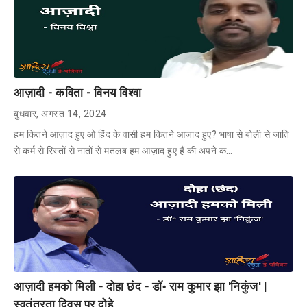
आज़ादी - कविता - विनय विश्वा
बुधवार, अगस्त 14, 2024
हम कितने आज़ाद हुए ओ हिंद के वासी हम कितने आज़ाद हुए? भाषा से बोली से जाति
से कर्म से रिस्तों से नातों से मतलब हम आज़ाद हुए हैं की अपने क…
आज़ादी हमको मिली - दोहा छंद - डॉ॰ राम कुमार झा 'निकुंज' |
स्वतंत्रता दिवस पर दोहे