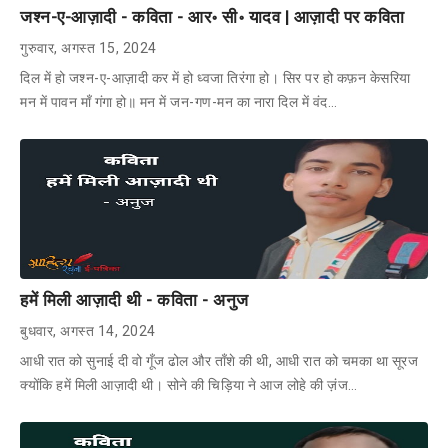
जश्न-ए-आज़ादी - कविता - आर॰ सी॰ यादव | आज़ादी पर कविता
गुरुवार, अगस्त 15, 2024
दिल में हो जश्न-ए-आज़ादी कर में हो ध्वजा तिरंगा हो। सिर पर हो कफ़न केसरिया
मन में पावन माँ गंगा हो॥ मन में जन-गण-मन का नारा दिल में वंद…
हमें मिली आज़ादी थी - कविता - अनुज
बुधवार, अगस्त 14, 2024
आधी रात को सुनाई दी वो गूँज ढोल और ताँशे की थी, आधी रात को चमका था सूरज
क्योंकि हमें मिली आज़ादी थी। सोने की चिड़िया ने आज लोहे की ज़ंज…