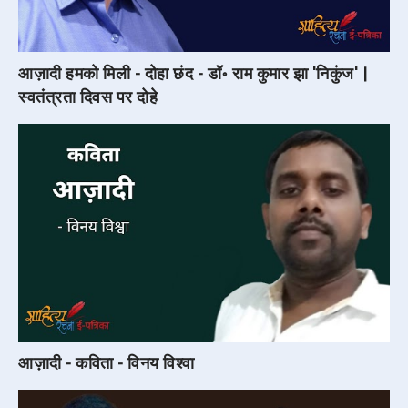
आज़ादी हमको मिली - दोहा छंद - डॉ॰ राम कुमार झा 'निकुंज' |
स्वतंत्रता दिवस पर दोहे
आज़ादी - कविता - विनय विश्वा