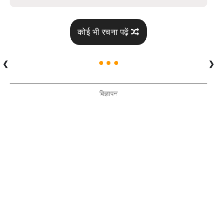
कोई भी रचना पढ़ें
❮
❯
विज्ञापन