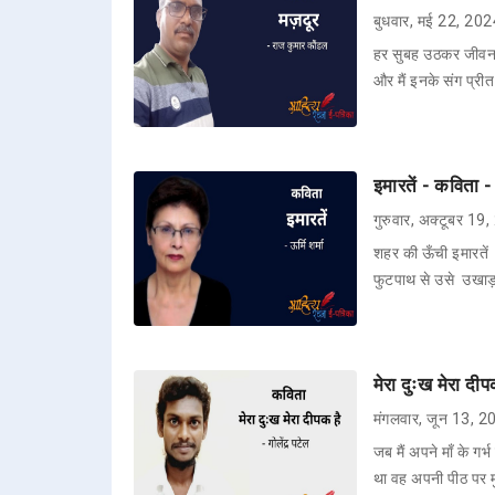
बुधवार, मई 22, 20
हर सुबह उठकर जीवन की 
और मैं इनके संग प्री
इमारतें - कविता - 
गुरुवार, अक्टूबर 19
शहर की ऊँची इमारतें
फुटपाथ से उसे उखा
मेरा दुःख मेरा दीप
मंगलवार, जून 13, 
जब मैं अपने माँ के गर्
था वह अपनी पीठ पर 