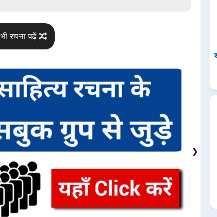
भी रचना पढ़ें
श
❯