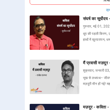
विध
सभ
संघर्ष का सूर्योद
गुरुवार, मई 01, 20
धूप की पहली किरण, उजा
हाथों में खुरदरापन, धम
मैं प्रवासी मज़दू
शुक्रवार, जनवरी 0
भूख से लथपथ– जीवन प
मज़दूरी मौन हों गई! म
मज़दूर - कविता -