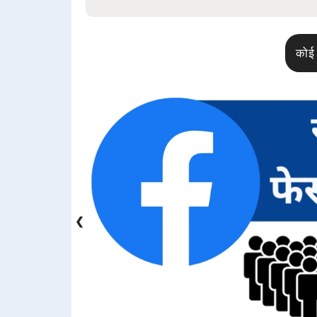
कोई 
❮