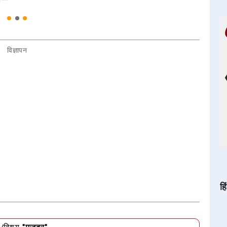
विज्ञापन
हि