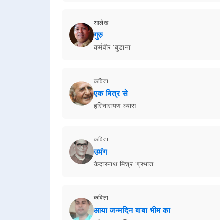
आलेख
गुरु
कर्मवीर 'बुडाना'
कविता
एक मित्र से
हरिनारायण व्यास
कविता
उमंग
केदारनाथ मिश्र 'प्रभात'
कविता
आया जन्मदिन बाबा भीम का