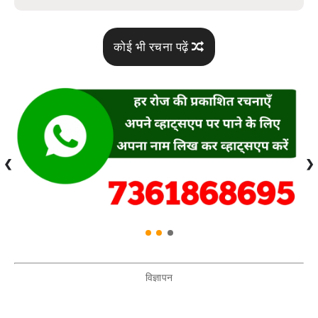
कोई भी रचना पढ़ें
❮
❯
विज्ञापन