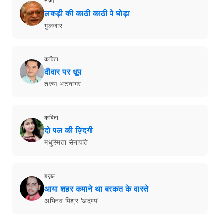
नज़्म
लकड़ी की काठी काठी पे घोड़ा
गुलज़ार
कविता
दीवार पर धूप
तरुण भटनागर
कविता
दो पल की ज़िंदगी
मधुस्मिता सेनापति
ग़ज़ल
आया शहर कमाने था बरकत के वास्ते
अभिनव मिश्र 'अदम्य'