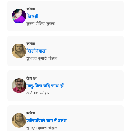
कविता
खिचड़ी
सुषमा दीक्षित शुक्ला
कविता
खिलौनेवाला
सुभद्रा कुमारी चौहान
दोहा छंद
मातु-पिता यदि साथ हों
अविनाश ब्यौहार
कविता
जलियाँवाले बाग़ में वसंत
सुभद्रा कुमारी चौहान