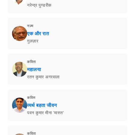
नरेन्द्र पुण्डरीक
नज़्म
एक और रात
गुलज़ार
कविता
महालया
रतन कुमार अगरवाला
कवित्त
व्यर्थ बहता जीवन
पवन कुमार मीना 'मारुत'
कविता