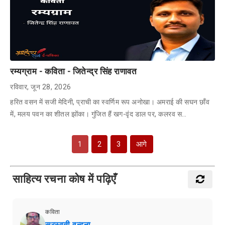
रम्यग्राम - कविता - जितेन्द्र सिंह राणावत
रविवार, जून 28, 2026
हरित वसन में सजी मेदिनी, प्राची का स्वर्णिम रूप अनोखा। अमराई की सघन छाँव
में, मलय पवन का शीतल झोंका। गुंजित हैं खग-वृंद डाल पर, कलरव स…
1
2
3
आगे
साहित्य रचना कोष में पढ़िएँ
कविता
सरस्वती वन्दना