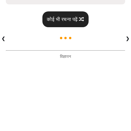
कोई भी रचना पढ़ें
❮
❯
विज्ञापन