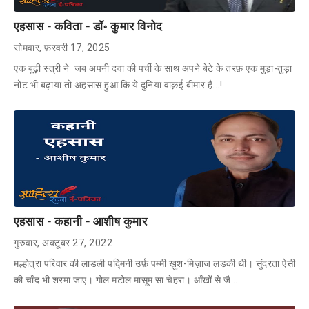
एहसास - कविता - डॉ॰ कुमार विनोद
सोमवार, फ़रवरी 17, 2025
एक बूढ़ी स्त्री ने जब अपनी दवा की पर्ची के साथ अपने बेटे के तरफ़ एक मुड़ा-तुड़ा
नोट भी बढ़ाया तो अहसास हुआ कि ये दुनिया वाक़ई बीमार है...! …
एहसास - कहानी - आशीष कुमार
गुरुवार, अक्टूबर 27, 2022
मल्होत्रा परिवार की लाडली पद्मिनी उर्फ़ पम्मी ख़ुश-मिज़ाज लड़की थी। सुंदरता ऐसी
की चाँद भी शरमा जाए। गोल मटोल मासूम सा चेहरा। आँखों से जै…