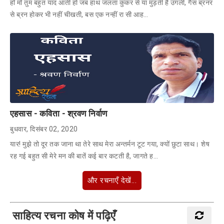
हाँ माँ तुम बहुत याद आती हो जब हाथ जलता कुकर से या मुड़ती हैं उंगली, गैस ब्रनर
से ब्रन होकर भी नहीं चीखती, बस एक नन्हीं रा सी आह…
एहसास - कविता - श्रवण निर्वाण
बुधवार, दिसंबर 02, 2020
यार! मुझे तो दूर तक जाना था तेरे साथ मेरा अन्तर्मन टूट गया, क्यों छुटा साथ। शेष
रह गई बहुत सी मेरे मन की बातें कई बार कटती है, जागते ह…
और रचनाएँ देखें...
साहित्य रचना कोष में पढ़िएँ