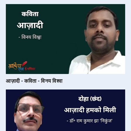
आज़ादी - कविता - विनय विश्वा