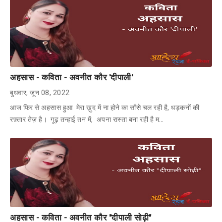
अहसास - कविता - अवनीत कौर 'दीपाली'
बुधवार, जून 08, 2022
आज फिर से अहसास हुआ मेरा ख़ुद में ना होने का साँसे चल रही है, धड़कनों की
रफ़्तार तेज़ है। गूढ़ तन्हाई तन में, अपना रास्ता बना रही है म…
अहसास - कविता - अवनीत कौर "दीपाली सोढ़ी"