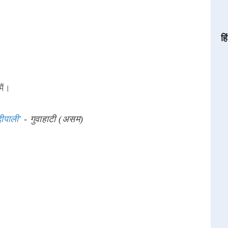
हि
ैं।
ीपाली'
- गुवाहाटी (असम)