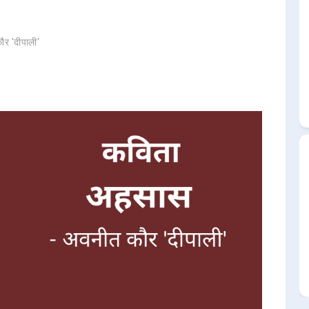
र 'दीपाली'