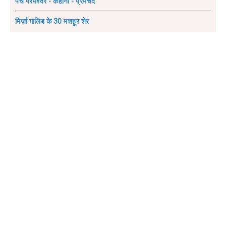
पंच परमेश्वर - कहानी - प्रेमचंद
मिर्ज़ा ग़ालिब के 30 मशहूर शेर