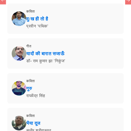
कविता
दुःख ही तो है
प्रवीन 'पथिक'
गीत
यादों की बारात सजाऊँ
डॉ॰ राम कुमार झा 'निकुंज'
कविता
गुरु
राघवेंद्र सिंह
कविता
भैया दूज
सुधीर श्रीवास्तव