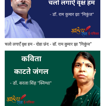
चलो लगाएँ वृक्ष हम - दोहा छंद - डॉ. राम कुमार झा "निकुंज"