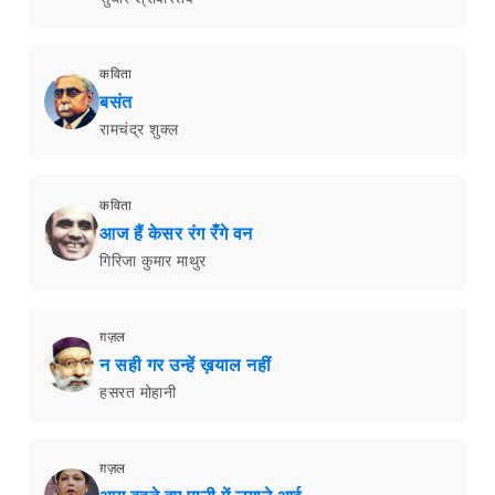
कविता
बसंत
रामचंद्र शुक्ल
कविता
आज हैं केसर रंग रँगे वन
गिरिजा कुमार माथुर
ग़ज़ल
न सही गर उन्हें ख़याल नहीं
हसरत मोहानी
ग़ज़ल