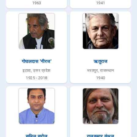
1963
1941
गोपालदास 'नीरज'
ऋतुराज
इटावा, उत्तर प्रदेश
भरतपुर, राजस्थान
1925 - 2018
1940
सलिल सरोज
राजकुमार कुंभज