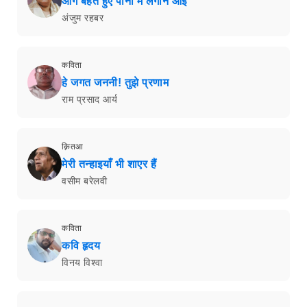
आग बहते हुए पानी में लगाने आई
अंजुम रहबर
कविता
हे जगत जननी! तुझे प्रणाम
राम प्रसाद आर्य
क़ितआ
मेरी तन्हाइयाँ भी शाएर हैं
वसीम बरेलवी
कविता
कवि हृदय
विनय विश्वा