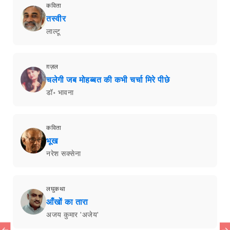
कविता
तस्वीर
लाल्टू
ग़ज़ल
चलेगी जब मोहब्बत की कभी चर्चा मिरे पीछे
डॉ॰ भावना
कविता
भूख
नरेश सक्सेना
लघुकथा
आँखों का तारा
अजय कुमार 'अजेय'