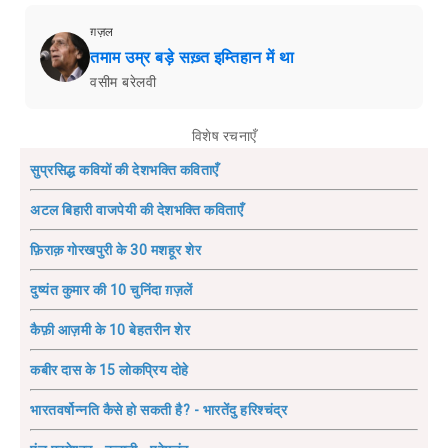
ग़ज़ल
तमाम उम्र बड़े सख़्त इम्तिहान में था
वसीम बरेलवी
विशेष रचनाएँ
सुप्रसिद्ध कवियों की देशभक्ति कविताएँ
अटल बिहारी वाजपेयी की देशभक्ति कविताएँ
फ़िराक़ गोरखपुरी के 30 मशहूर शेर
दुष्यंत कुमार की 10 चुनिंदा ग़ज़लें
कैफ़ी आज़मी के 10 बेहतरीन शेर
कबीर दास के 15 लोकप्रिय दोहे
भारतवर्षोन्नति कैसे हो सकती है? - भारतेंदु हरिश्चंद्र