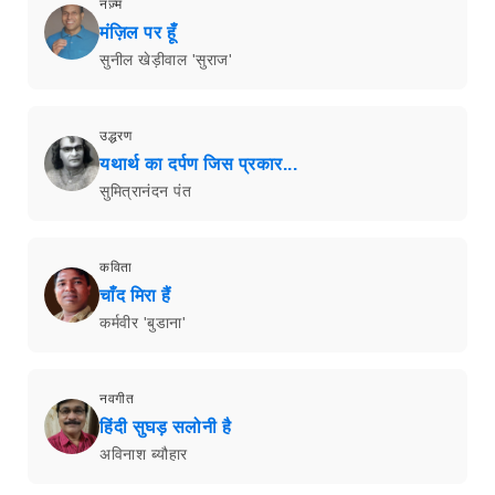
नज़्म
मंज़िल पर हूँ
सुनील खेड़ीवाल 'सुराज'
उद्धरण
यथार्थ का दर्पण जिस प्रकार...
सुमित्रानंदन पंत
कविता
चाँद मिरा हैं
कर्मवीर 'बुडाना'
नवगीत
हिंदी सुघड़ सलोनी है
अविनाश ब्यौहार