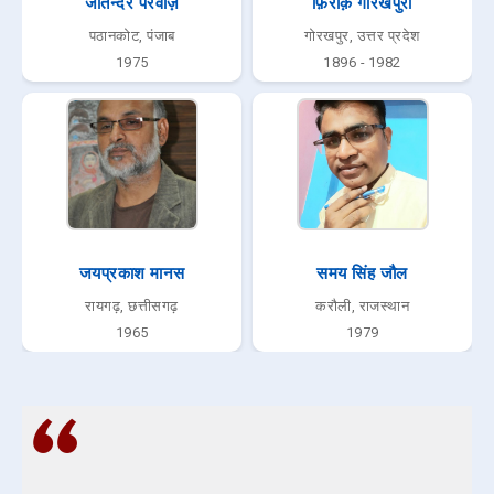
जतिन्दर परवाज़
फ़िराक़ गोरखपुरी
पठानकोट, पंजाब
गोरखपुर, उत्तर प्रदेश
1975
1896 - 1982
जयप्रकाश मानस
समय सिंह जौल
रायगढ़, छत्तीसगढ़
करौली, राजस्थान
1965
1979