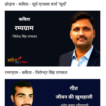
छोड़ना - कविता - सूर्य प्रकाश शर्मा 'सूर्या'
रम्यग्राम - कविता - जितेन्द्र सिंह राणावत