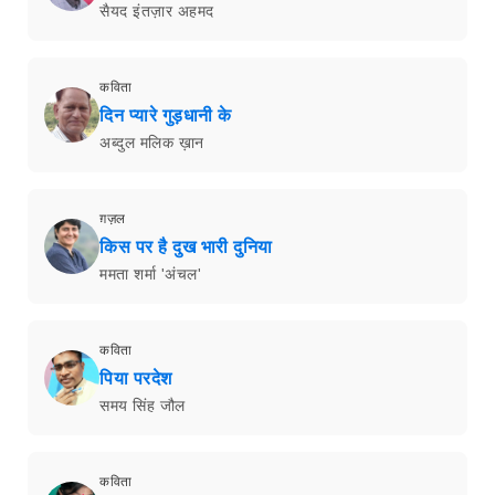
सैयद इंतज़ार अहमद
कविता
दिन प्यारे गुड़धानी के
अब्दुल मलिक ख़ान
ग़ज़ल
किस पर है दुख भारी दुनिया
ममता शर्मा 'अंचल'
कविता
पिया परदेश
समय सिंह जौल
कविता