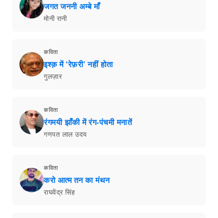
जगत जननी अम्बे माँ
मोनी रानी
कविता
इश्क़ में ‘रेफ़री’ नहीं होता
गुलज़ार
कविता
रंगमयी झाँकी में रंग-पंचमी मनातें
गणपत लाल उदय
कविता
करो आत्म तन का मंथन
राघवेंद्र सिंह