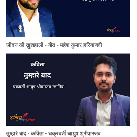
जीवन की ख़ुशहाली - गीत - महेश कुमार हरियाणवी
तुम्हारे बाद - कविता - चक्रवर्ती आयुष श्रीवास्तव