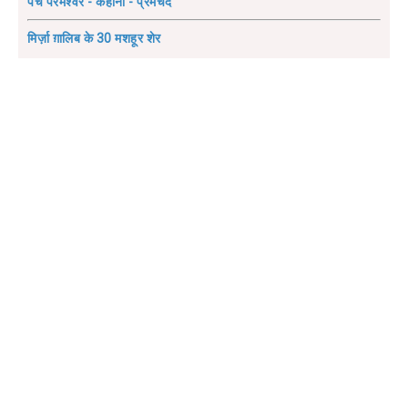
पंच परमेश्वर - कहानी - प्रेमचंद
मिर्ज़ा ग़ालिब के 30 मशहूर शेर