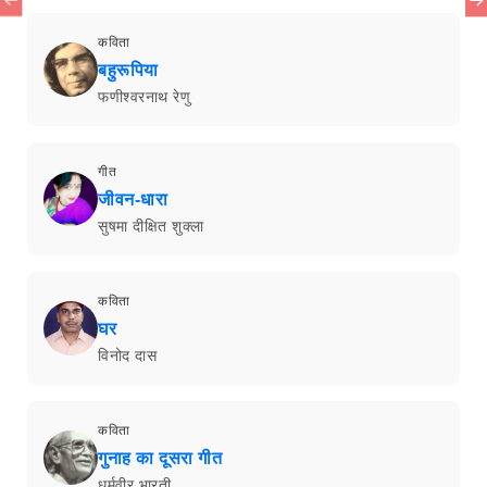
कविता
बहुरूपिया
फणीश्वरनाथ रेणु
गीत
जीवन-धारा
सुषमा दीक्षित शुक्ला
कविता
घर
विनोद दास
कविता
गुनाह का दूसरा गीत
धर्मवीर भारती