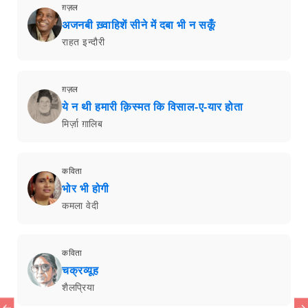
ग़ज़ल
अजनबी ख़्वाहिशें सीने में दबा भी न सकूँ
राहत इन्दौरी
ग़ज़ल
ये न थी हमारी क़िस्मत कि विसाल-ए-यार होता
मिर्ज़ा ग़ालिब
कविता
भोर भी होगी
कमला वेदी
कविता
चक्रव्यूह
शैलप्रिया