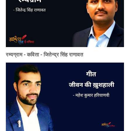
रम्यग्राम - कविता - जितेन्द्र सिंह राणावत