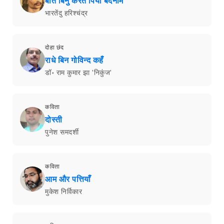
बात बिनु करत पिया बदनाम
भारतेंदु हरिश्चंद्र
दोहा छंद
राधे बिन गोविन्द कहँ
डॉ॰ राम कुमार झा 'निकुंज'
कविता
दोस्ती
पुनेश समदर्शी
कविता
आम और पत्तियाँ
मुकेश निर्विकार