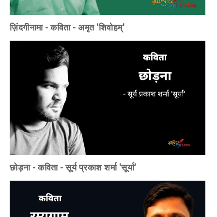
ज़िंदगीनामा - कविता - अमृत 'शिवोहम्'
छोड़ना - कविता - सूर्य प्रकाश शर्मा 'सूर्या'