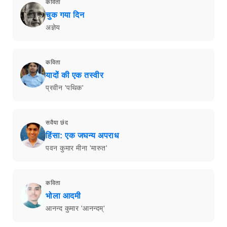
कविता
चुक गया दिन
अज्ञेय
कविता
यादों की एक तस्वीर
प्रवीन 'पथिक'
सवैया छंद
हिंसा: एक जघन्य अपराध
पवन कुमार मीना 'मारुत'
कविता
भोला आदमी
आनन्द कुमार 'आनन्दम्'