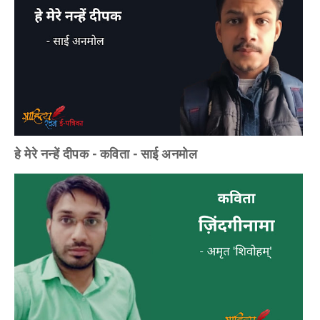
हे मेरे नन्हें दीपक - कविता - साई अनमोल