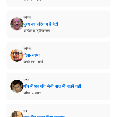
कविता
पुण्य का परिणाम है बेटी
अखिलेश श्रीवास्तव
कविता
दिवा-स्वप्न
रामविलास शर्मा
ग़ज़ल
गाँव में अब गाँव जैसी बात भी बाक़ी नहीं
राग़िब अख़्तर
पद