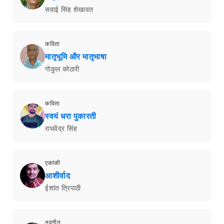
सवाई सिंह शेखावत
कविता
मातृभूमि और मातृभाषा
गोकुल कोठारी
कविता
स्वयं धरा पुकारती
राघवेंद्र सिंह
एकांकी
आशीर्वाद
ईशांत त्रिपाठी
नवगीत