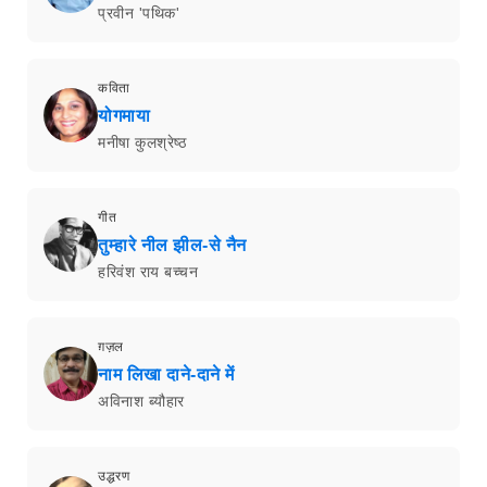
प्रवीन 'पथिक'
कविता
योगमाया
मनीषा कुलश्रेष्ठ
गीत
तुम्हारे नील झील-से नैन
हरिवंश राय बच्चन
ग़ज़ल
नाम लिखा दाने-दाने में
अविनाश ब्यौहार
उद्धरण