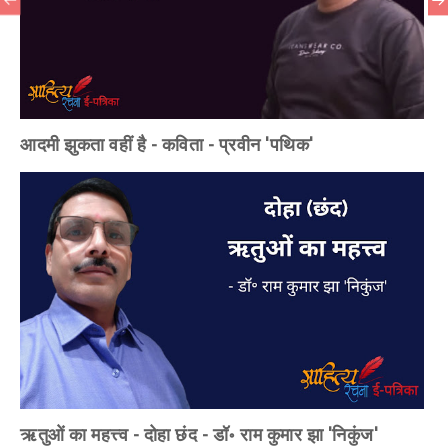
आदमी झुकता वहीं है - कविता - प्रवीन 'पथिक'
ऋतुओं का महत्त्व - दोहा छंद - डॉ॰ राम कुमार झा 'निकुंज'