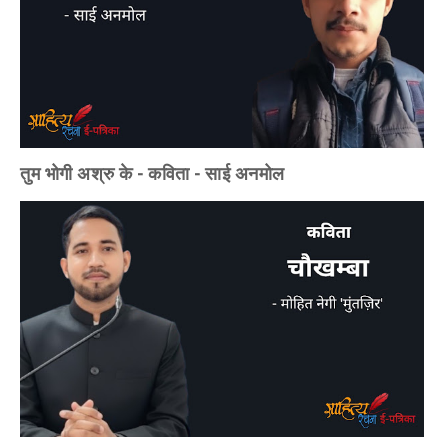
तुम भोगी अश्रु के - कविता - साई अनमोल