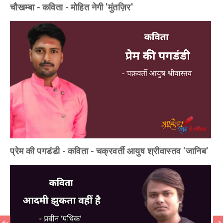
चौखम्बा - कविता - मोहित नेगी 'मुंतज़िर'
प्रेम की पगडंडी - कविता - चक्रवर्ती आयुष श्रीवास्तव 'जानिब'