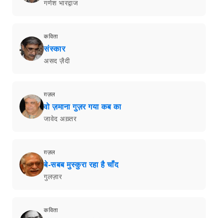
गणेश भारद्वाज
कविता
संस्कार
असद ज़ैदी
ग़ज़ल
वो ज़माना गुज़र गया कब का
जावेद अख़्तर
ग़ज़ल
बे-सबब मुस्कुरा रहा है चाँद
गुलज़ार
कविता