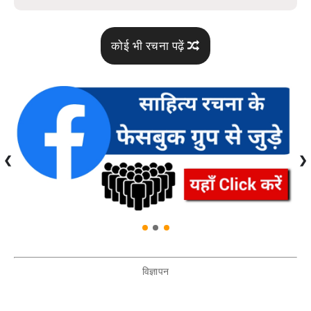
कोई भी रचना पढ़ें
❮
❯
विज्ञापन