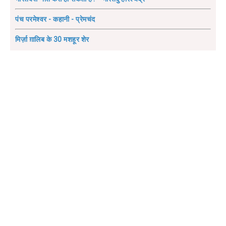
पंच परमेश्वर - कहानी - प्रेमचंद
मिर्ज़ा ग़ालिब के 30 मशहूर शेर