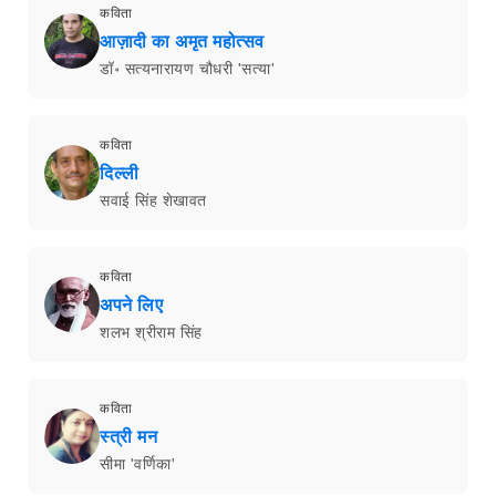
कविता
आज़ादी का अमृत महोत्सव
डॉ॰ सत्यनारायण चौधरी 'सत्या'
कविता
दिल्ली
सवाई सिंह शेखावत
कविता
अपने लिए
शलभ श्रीराम सिंह
कविता
स्त्री मन
सीमा 'वर्णिका'