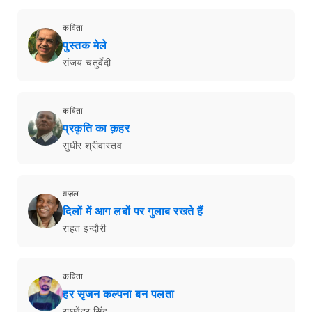
कविता
पुस्तक मेले
संजय चतुर्वेदी
कविता
प्रकृति का क़हर
सुधीर श्रीवास्तव
ग़ज़ल
दिलों में आग लबों पर गुलाब रखते हैं
राहत इन्दौरी
कविता
हर सृजन कल्पना बन पलता
राघवेंद्र सिंह