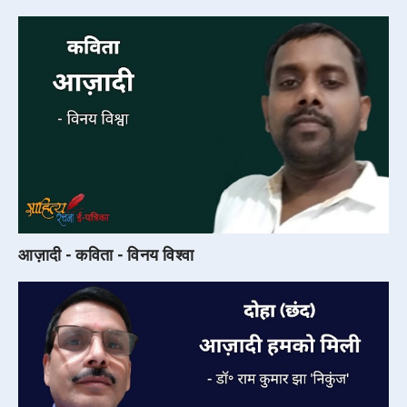
आज़ादी - कविता - विनय विश्वा