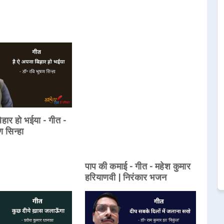
िहार हो भईया - गीत -
ण सिन्हा
पाप की कमाई - गीत - महेश कुमार
हरियाणवी | निरंकार भजन