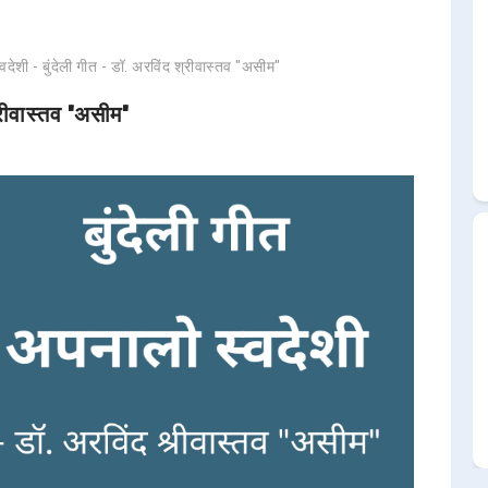
देशी - बुंदेली गीत - डॉ. अरविंद श्रीवास्तव "असीम"
्रीवास्तव "असीम"