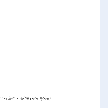
व "असीम" - दतिया (मध्य प्रदेश)