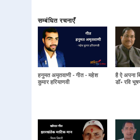
सम्बंधित रचनाएँ
हनुमत अमृतवाणी - गीत - महेश
है ऐ अपना ब
कुमार हरियाणवी
डॉ॰ रवि भूष